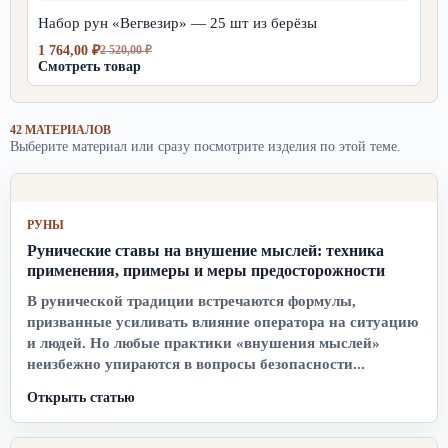
520,00 ₽.
Набор рун «Вегвезир» — 25 шт из берёзы
1 764,00
₽
2 520,00
₽
Первоначальная
Текущая
Смотреть товар
цена
цена:
составляла
1
2
764,00 ₽.
520,00 ₽.
42 МАТЕРИАЛОВ
Выберите материал или сразу посмотрите изделия по этой теме.
РУНЫ
Рунические ставы на внушение мыслей: техника
применения, примеры и меры предосторожности
В рунической традиции встречаются формулы,
призванные усиливать влияние оператора на ситуацию
и людей. Но любые практики «внушения мыслей»
неизбежно упираются в вопросы безопасности...
Открыть статью