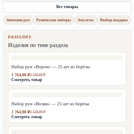
Все товары
Значения рун
Рунические наборы
Амулеты
Выбор подарка
В КАТАЛОГЕ
Изделия по теме раздела
Набор рун «Ворон» — 25 шт из берёзы
1 764,00
₽
2 520,00
₽
Первоначальная
Текущая
Смотреть товар
цена
цена:
составляла
1
2
764,00 ₽.
520,00 ₽.
Набор рун «Волки» — 25 шт из берёзы
1 764,00
₽
2 520,00
₽
Первоначальная
Текущая
Смотреть товар
цена
цена:
составляла
1
2
764,00 ₽.