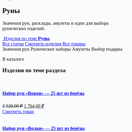
Руны
Значения рун, расклады, амулеты и идеи для выбора
рунических изделий.
Изделия по теме
Руны
Все статьи
Смотреть изделия
Все товары
Значения рун
Рунические наборы
Амулеты
Выбор подарка
В каталоге
Изделия по теме раздела
Набор рун «Ворон» — 25 шт из берёзы
Первоначальная
Текущая
2 520,00
₽
1 764,00
₽
цена
цена:
Смотреть товар
составляла
1
2
764,00 ₽.
520,00 ₽.
Набор рун «Волки» — 25 шт из берёзы