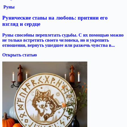
Руны
Рунические ставы на любовь: притяни его
взгляд и сердце
Руны способны переплетать судьбы. С их помощью можно
не только встретить своего человека, но и укрепить
отношения, вернуть ушедшее или разжечь чувства в...
Открыть статью