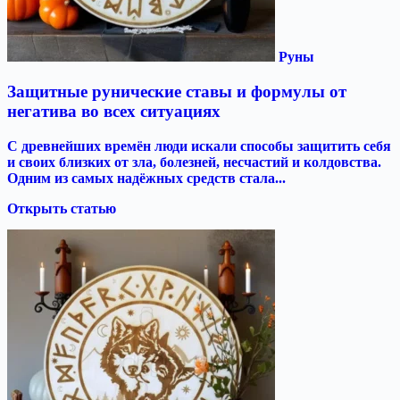
Руны
Защитные рунические ставы и формулы от
негатива во всех ситуациях
С древнейших времён люди искали способы защитить себя
и своих близких от зла, болезней, несчастий и колдовства.
Одним из самых надёжных средств стала...
Открыть статью