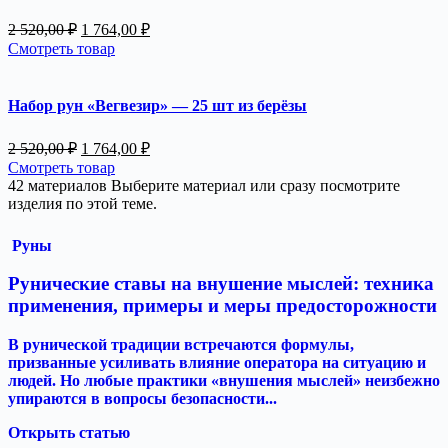
Первоначальная
Текущая
2 520,00
₽
1 764,00
₽
цена
цена:
Смотреть товар
составляла
1
2
764,00 ₽.
520,00 ₽.
Набор рун «Вегвезир» — 25 шт из берёзы
Первоначальная
Текущая
2 520,00
₽
1 764,00
₽
цена
цена:
Смотреть товар
составляла
1
42 материалов
Выберите материал или сразу посмотрите
2
764,00 ₽.
изделия по этой теме.
520,00 ₽.
Руны
Рунические ставы на внушение мыслей: техника
применения, примеры и меры предосторожности
В рунической традиции встречаются формулы,
призванные усиливать влияние оператора на ситуацию и
людей. Но любые практики «внушения мыслей» неизбежно
упираются в вопросы безопасности...
Открыть статью