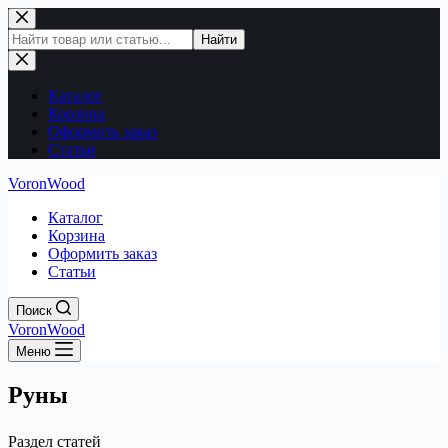
Перейти
к
Поиск
Найти
сути
по
сайту
Каталог
Корзина
Оформить заказ
Статьи
VoronWood
Каталог
Корзина
Оформить заказ
Статьи
Поиск
VoronWood
Меню
Руны
Раздел статей