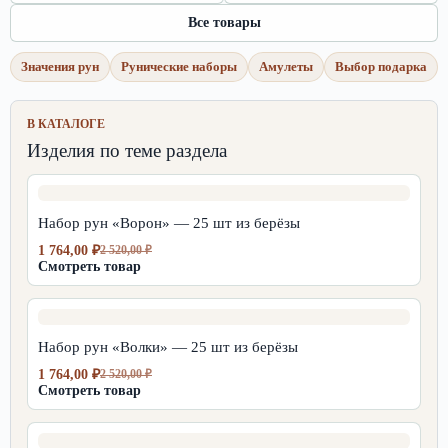
Все товары
Значения рун
Рунические наборы
Амулеты
Выбор подарка
В КАТАЛОГЕ
Изделия по теме раздела
Набор рун «Ворон» — 25 шт из берёзы
1 764,00
₽
2 520,00
₽
Первоначальная
Текущая
Смотреть товар
цена
цена:
составляла
1
2
764,00 ₽.
520,00 ₽.
Набор рун «Волки» — 25 шт из берёзы
1 764,00
₽
2 520,00
₽
Первоначальная
Текущая
Смотреть товар
цена
цена:
составляла
1
2
764,00 ₽.