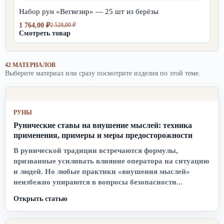
520,00 ₽.
Набор рун «Вегвезир» — 25 шт из берёзы
1 764,00
₽
2 520,00
₽
Первоначальная
Текущая
Смотреть товар
цена
цена:
составляла
1
2
764,00 ₽.
520,00 ₽.
42 МАТЕРИАЛОВ
Выберите материал или сразу посмотрите изделия по этой теме.
РУНЫ
Рунические ставы на внушение мыслей: техника
применения, примеры и меры предосторожности
В рунической традиции встречаются формулы,
призванные усиливать влияние оператора на ситуацию
и людей. Но любые практики «внушения мыслей»
неизбежно упираются в вопросы безопасности...
Открыть статью