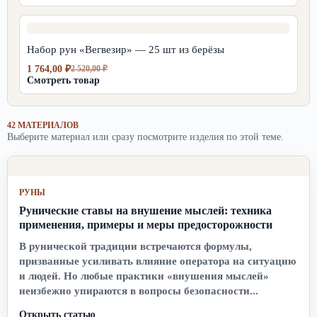
составляла
1
2
764,00 ₽.
520,00 ₽.
Набор рун «Вегвезир» — 25 шт из берёзы
1 764,00
₽
2 520,00
₽
Первоначальная
Текущая
Смотреть товар
цена
цена:
составляла
1
2
764,00 ₽.
520,00 ₽.
42 МАТЕРИАЛОВ
Выберите материал или сразу посмотрите изделия по этой теме.
РУНЫ
Рунические ставы на внушение мыслей: техника
применения, примеры и меры предосторожности
В рунической традиции встречаются формулы,
призванные усиливать влияние оператора на ситуацию
и людей. Но любые практики «внушения мыслей»
неизбежно упираются в вопросы безопасности...
Открыть статью