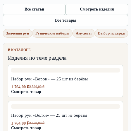
Все статьи
Смотреть изделия
Все товары
Значения рун
Рунические наборы
Амулеты
Выбор подарка
В КАТАЛОГЕ
Изделия по теме раздела
Набор рун «Ворон» — 25 шт из берёзы
1 764,00
₽
2 520,00
₽
Первоначальная
Текущая
Смотреть товар
цена
цена:
составляла
1
2
764,00 ₽.
520,00 ₽.
Набор рун «Волки» — 25 шт из берёзы
1 764,00
₽
2 520,00
₽
Первоначальная
Текущая
Смотреть товар
цена
цена: