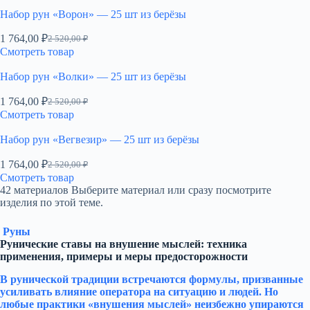
Набор рун «Ворон» — 25 шт из берёзы
1 764,00
₽
2 520,00
₽
Первоначальная
Текущая
Смотреть товар
цена
цена:
составляла
1
Набор рун «Волки» — 25 шт из берёзы
2
764,00 ₽.
520,00 ₽.
1 764,00
₽
2 520,00
₽
Первоначальная
Текущая
Смотреть товар
цена
цена:
составляла
1
Набор рун «Вегвезир» — 25 шт из берёзы
2
764,00 ₽.
520,00 ₽.
1 764,00
₽
2 520,00
₽
Первоначальная
Текущая
Смотреть товар
цена
цена:
42 материалов
Выберите материал или сразу посмотрите
составляла
1
изделия по этой теме.
2
764,00 ₽.
520,00 ₽.
Руны
Рунические ставы на внушение мыслей: техника
применения, примеры и меры предосторожности
В рунической традиции встречаются формулы, призванные
усиливать влияние оператора на ситуацию и людей. Но
любые практики «внушения мыслей» неизбежно упираются