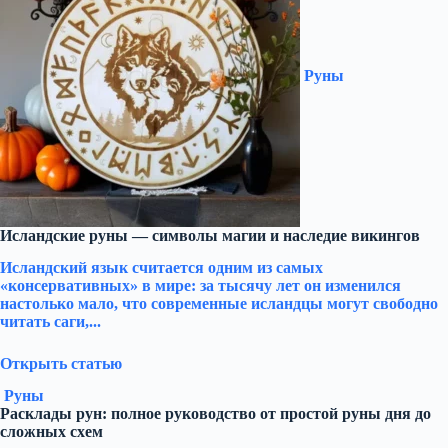
Руны
Исландские руны — символы магии и наследие викингов
Исландский язык считается одним из самых
«консервативных» в мире: за тысячу лет он изменился
настолько мало, что современные исландцы могут свободно
читать саги,...
Открыть статью
Руны
Расклады рун: полное руководство от простой руны дня до
сложных схем