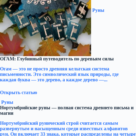
Руны
ОГАМ: Глубинный путеводитель по деревьям силы
Огам — это не просто древняя кельтская система
письменности. Это символический язык природы, где
каждая буква — это дерево, а каждое дерево —...
Открыть статью
Руны
Нортумбрийские руны — полная система древнего письма и
магии
Нортумбрийский рунический строй считается самым
развернутым и насыщенным среди известных алфавитов
рун. Он включает 33 знака, которые распределены на четыре