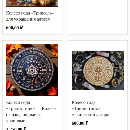
Колесо года «Триксель»
для украшения алтаря
600,00
₽
Колесо года
Колесо года
«Трилистник» — Колесо
«Трилистник» —
с вращающимися
магический алтарь
уровнями
600,00
₽
3 750,00
₽