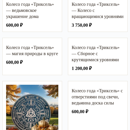
Колесо года «Триксель»
Колесо года «Триксель»
— ведьмовское
— Колесо с
украшение дома
вращающимися уровнями
600,00
₽
3 750,00
₽
Колесо года «Триксель»
Колесо года «Триксель»
— магия природы в круге
— Сборное с
крутящимися уровнями
600,00
₽
1 200,00
₽
Колесо года «Триксель» с
отверстиями под свечи,
ведьмина доска силы
600,00
₽