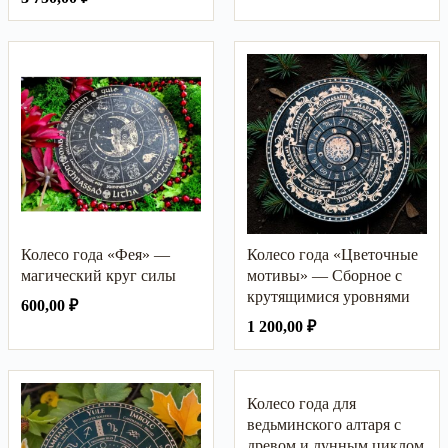
Колесо года «Фея» —
Колесо года «Цветочные
магический круг силы
мотивы» — Сборное с
крутящимися уровнями
600,00
₽
1 200,00
₽
Колесо года для
ведьминского алтаря с
древом и лунным циклом