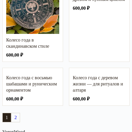
600,00
₽
Колесо года в
скандинавском стиле
600,00
₽
Колесо года с восьмью
Колесо года с деревом
шабашами и руническим
жизни — для ритуалов и
орнаментом
алтаря
600,00
₽
600,00
₽
1
2
VoronWood