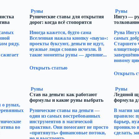
Руны
Руны
чистка
Рунические ставы для открытия
Ингуз — ру
тива
дорог: когда всё стопорится
толкование
 самых
Иногда кажется, будто сама
Руна Ингуз
нной
Вселенная нажала кнопку «пауза»:
самых доб
ом ряду.
проекты буксуют, деньги не идут,
Старшего 
нужные люди словно исчезли. В
олицетворя
 сжигает
такие моменты руны — древние...
завершённо
новому цикл
Открыть статью
Открыть с
Руны
Руны
Став на деньги: как работают
Ледяной щ
формулы и какие руны выбрать
формула д
о рунах,
деревянных
Рунические ставы на деньги —
В магии за
один из самых востребованных
правило: п
унические
инструментов в магической
барьер, ну
гатива во
практике. Они помогают не просто
проникло в
я
«притянуть» финансовые потоки,
сделать, за
но и выстроить...