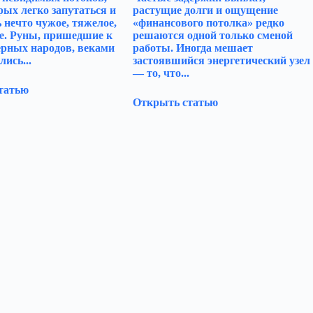
рых легко запутаться и
растущие долги и ощущение
 нечто чужое, тяжелое,
«финансового потолка» редко
е. Руны, пришедшие к
решаются одной только сменой
ерных народов, веками
работы. Иногда мешает
лись...
застоявшийся энергетический узел
— то, что...
татью
Открыть статью