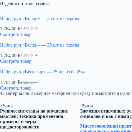
Изделия по теме раздела
Набор рун «Ворон» — 25 шт из берёзы
1 764,00
₽
2 520,00
₽
Первоначальная
Текущая
Смотреть товар
цена
цена:
составляла
1
Набор рун «Волки» — 25 шт из берёзы
2
764,00 ₽.
520,00 ₽.
1 764,00
₽
2 520,00
₽
Первоначальная
Текущая
Смотреть товар
цена
цена:
составляла
1
Набор рун «Вегвезир» — 25 шт из берёзы
2
764,00 ₽.
520,00 ₽.
1 764,00
₽
2 520,00
₽
Первоначальная
Текущая
Смотреть товар
цена
цена:
42 материалов
Выберите материал или сразу посмотрите изделия
составляла
1
2
764,00 ₽.
Руны
Руны
520,00 ₽.
Рунические ставы на внушение
Значения ведьминых рун
мыслей: техника применения,
символов и как с ними 
примеры и меры
Много поколений практ
предосторожности
обращались к ведьмины