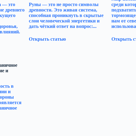
а — это
Руны — это не просто символы
среди кото
ие древнего
древности. Это живая система,
подхватить
екущего
способная проникнуть в скрытые
тормозяще
слои человеческой энергетики и
нам от сев
доровья,
дать чёткий ответ на вопрос:...
использова
влияний.
Открыть статью
Открыть с
раничное
ие и
ость в
нии и
тороны
оявляется
аничное