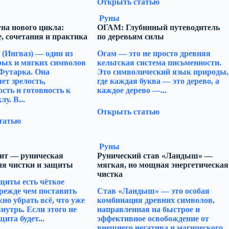
Открыть статью
Руны
на нового цикла:
ОГАМ: Глубинный путеводитель
, сочетания и практика
по деревьям силы
 (Ингваз) — один из
Огам — это не просто древняя
рых и мягких символов
кельтская система письменности.
Футарка. Она
Это символический язык природы,
ет зрелость,
где каждая буква — это дерево, а
сть и готовность к
каждое дерево —...
у. В...
Открыть статью
татью
Руны
ит — руническая
Рунический став «Ландыш» —
ля чистки и защиты
мягкая, но мощная энергетическая
чистка
щиты есть чёткое
режде чем поставить
Став «Ландыш» — это особая
жно убрать всё, что уже
комбинация древних символов,
нутрь. Если этого не
направленная на быстрое и
щита будет...
эффективное освобождение от
внешнего негатива и магического