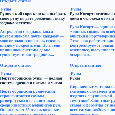
Открыть статью
Руны
Руны
Рунический гороскоп: как выбрать
Руна Квеорт: огненная 
свою руну по дате рождения, знаку
дома и человека от нега
зодиака и стихии
Руна Квеорт — один из
Астрология с зодиакальным
мощных символов огнё
кругом знакома почти каждому —
очистки в нортумбрийск
многие знают свой знак, стихию,
Этот знак работает как
планету-покровителя. Но в тени
контролируемое пламя:
привычной системы давно
отжившее, высушивает
существует иная традиция,...
«сырость»...
Открыть статью
Открыть статью
Руны
Руны
Нортумбрийские руны — полная
Руны
система древнего письма и магии
Справочные материалы 
Нортумбрийский рунический
значениях символов и 
строй считается самым
изделиях с рунической
развернутым и насыщенным
тематикой.Защитные р
среди известных алфавитов рун.
ставы и формулы от не
Он включает 33 знака, которые
всех ситуацияхЗначени
распределены на четыре атта —
ведьминых рун:...