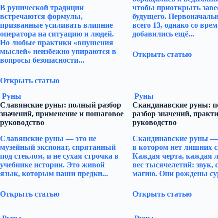
В рунической традиции
чтобы приоткрыть заве
встречаются формулы,
будущего. Первоначаль
призванные усиливать влияние
всего 13, однако со вре
оператора на ситуацию и людей.
добавились ещё...
Но любые практики «внушения
мыслей» неизбежно упираются в
Открыть статью
вопросы безопасности...
Открыть статью
Руны
Руны
Славянские руны: полный разбор
Скандинавские руны: 
значений, применение и пошаговое
разбор значений, практи
руководство
руководство
Славянские руны — это не
Скандинавские руны — 
музейный экспонат, спрятанный
в котором нет лишних с
под стеклом, и не сухая строчка в
Каждая черта, каждая л
учебнике истории. Это живой
вес тысячелетий: звук, 
язык, которым наши предки...
магию. Они рождены су
Открыть статью
Открыть статью