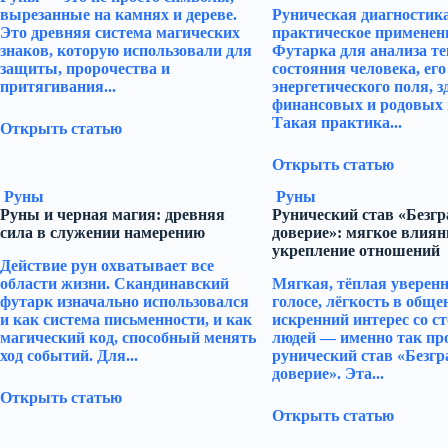
вырезанные на камнях и дереве.
Руническая диагностик
Это древняя система магических
практическое применен
знаков, которую использовали для
Футарка для анализа т
защиты, пророчества и
состояния человека, его
притягивания...
энергетического поля, з
финансовых и родовых 
Такая практика...
Открыть статью
Открыть статью
Руны
Руны
Руны и черная магия: древняя
Рунический став «Безг
сила в служении намерению
доверие»: мягкое влиян
укрепление отношений
Действие рун охватывает все
области жизни. Скандинавский
Мягкая, тёплая уверенн
футарк изначально использовался
голосе, лёгкость в обще
и как система письменности, и как
искренний интерес со с
магический код, способный менять
людей — именно так пр
ход событий. Для...
рунический став «Безгр
доверие». Эта...
Открыть статью
Открыть статью