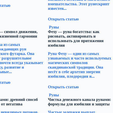
вмешательства. Этот рунескрипт
татью
известен...
Открыть статью
Руны
 — символ движения,
Феху — руна богатства: как
 жизненной гармонии
рисовать, активировать и
использовать для притяжения
а из самых
изобилия
рждающих рун
кого футарка. Она
Руна Феху — один из самых
т разрушительное
узнаваемых и часто используемых
 почти всегда указывает
магических символов
у, развитие и
скандинавской традиции. Она
ные...
несёт в себе архетип энергии
изобилия, плодородия и...
татью
Открыть статью
Руны
ами: древний способ
Чистка денежного канала рунами:
 от негатива
формулы для изобилия и защиты
 невидимых потоков,
Частые задержки выплат,