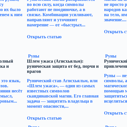
су
во всю силу, когда символы
не просто 
но их было
работают не поодиночке, а в
народов к
менем к ним
связке. Комбинации усиливают,
на тело, и
направляют и уточняют
значение....
намерение — от «быстрых...
Открыть с
Открыть статью
Руны
Руны
полный
Шлем ужаса (Агисхьяльм):
Рунический
ка и
руническая защита от бед, порчи и
привлечен
врагов
Руны — не
это язык,
Рунический став Агисхьяльм, или
символы, 
лов.
«Шлем ужаса», — один из самых
магическог
иния несёт
известных символов
помощью м
смысл,
скандинавской магии. Его главная
защититься
ровым...
задача — защитить владельца в
исцелиться,
момент опасности,...
Открыть с
Открыть статью