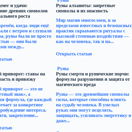
Руны
енег и удачи:
Руны алхаинты: запретные
ние древних символов
символы и их опасность
ального роста
Мир магии многослоен, и за
времён, когда люди ещё
пределами известных и безопасных
али с ветром и слушали
практик скрываются ритуалы с
ра, руны были не просто
высокой степенью воздействия —
стью — они были
как на человека, так и на...
ми между...
Открыть статью
татью
Руны
 приворот: ставы на
Руны смерти и рунические порчи:
расть и привязку
формулы разрушения и защита от
магического вреда
 приворот — это не
етный знак», а
Руны — это древнейшие символы
ая формула, где каждый
силы, которые способны влиять
ечает за конкретное
на судьбу человека. В умелых
пробуждение интереса,
руках они могут исцелять,
ги, закрепление...
защищать, усиливать энергетику и
даже...
татью