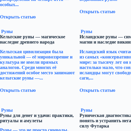
особых...
Открыть статью
Открыть статью
Руны
Руны
Кельтские руны — магическое
Исландские руны — си
наследие древнего народа
магии и наследие викин
Кельтская цивилизация была
Исландский язык счита
уникальной — её мировоззрение и
из самых «консерватив
культура не имели прямых
мире: за тысячу лет он
аналогов. Среди многих её
настолько мало, что со
достижений особое место занимают
исландцы могут свобод
кельтские руны —...
саги,...
Открыть статью
Открыть статью
Руны
Руны
Руны для денег и удачи: практики,
Руническая диагностика
ритуалы и амулеты
понять и устранить нега
силу Футарка
Руны — это не просто символы,