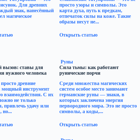
рисунок. Для древних
просто узоры и символы. Это
аждый знак, нанесённый
карта духа, путь к предкам,
мел магическое
отпечаток силы на коже. Такие
образы несут не...
татью
Открыть статью
Руны
 вызов: ставы для
Сила тьмы: как работают
ия нужного человека
рунические порчи
 просто древние
Среди множества магических
а мощный инструмент
систем особое место занимают
о взаимодействия. С их
германские руны — знаки, в
ожно не только
которых заключена энергия
, привлечь удачу или
первородного мира. Это не просто
 но...
символы, а коды,...
татью
Открыть статью