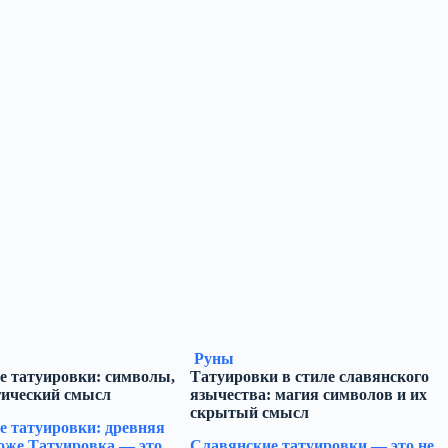
Руны
е татуировки: символы,
Татуировки в стиле славянского
гический смысл
язычества: магия символов и их
скрытый смысл
е татуировки: древняя
оже Татуировка — это
Славянские татуировки — это не