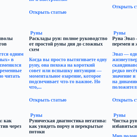
Открыть с
Открыть статью
Руны
Руны
мволы
Расклады рун: полное руководство
Руна Эваз
гов
от простой руны дня до сложных
перемен и
схем
ется одним
Эваз — одн
ных» в
Когда вы просто вытягиваете одну
жизнеутве
 изменился
руну, она похожа на короткий
скандинавс
временные
совет или вспышку интуиции —
редко несё
но читать
моментальное озарение, которое
значение и
подсвечивает что-то важное. Но
на динамик
что,...
положитель
Открыть статью
Открыть с
Руны
Руны
: как
Руническая диагностика негатива:
Чистка рун
тив через
как увидеть порчу и перекрытые
избавиться
потоки
Мир полон