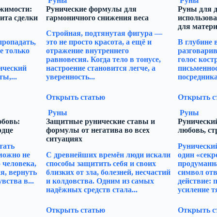
Руны
Руны
жимости:
Рунические формулы для
Руны для д
ита сделки
гармоничного снижения веса
использова
для матери
Стройная, подтянутая фигура —
пропадать,
это не просто красота, а ещё и
В глубине 
е только
отражение внутреннего
разговарив
равновесия. Когда тело в тонусе,
голос кост
ический
настроение становится легче, а
письменно
ы,...
уверенность...
посредника
Открыть статью
Открыть с
Руны
Руны
юбовь:
Защитные рунические ставы и
Рунический
рдце
формулы от негатива во всех
любовь, ст
ситуациях
тать
Рунический
можно не
С древнейших времён люди искали
один «секр
 человека,
способы защитить себя и своих
продуманн
я, вернуть
близких от зла, болезней, несчастий
символ отв
вства в...
и колдовства. Одним из самых
действие: 
надёжных средств стала...
усиление тя
Открыть статью
Открыть с