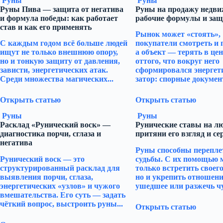
Руны
Руны
Руны Пива — защита от негатива
Руны на продажу недви
и формула победы: как работает
рабочие формулы и защ
став и как его применять
Рынок может «стоять»,
С каждым годом всё больше людей
покупатели смотреть и 
ищут не только внешнюю опору,
а объект — терять в цен
но и тонкую защиту от давления,
оттого, что вокруг него
зависти, энергетических атак.
сформировался энергет
Среди множества магических...
затор: спорные документ
Открыть статью
Открыть статью
Руны
Руны
Расклад «Рунический воск» —
Рунические ставы на л
диагностика порчи, сглаза и
притяни его взгляд и се
негатива
Руны способны перепле
Рунический воск — это
судьбы. С их помощью 
структурированный расклад для
только встретить своего
выявления порчи, сглаза,
но и укрепить отношени
энергетических «узлов» и чужого
ушедшее или разжечь чу
вмешательства. Его суть — задать
чёткий вопрос, выстроить руны...
Открыть статью