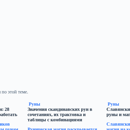
 по этой теме.
Руны
Руны
: 28
Значения скандинавских рун в
Славянски
работать
сочетаниях, их трактовка и
руны и ма
таблицы с комбинациями
иков
Славянски
м рунам,
Руническая магия раскрывается
магия на к