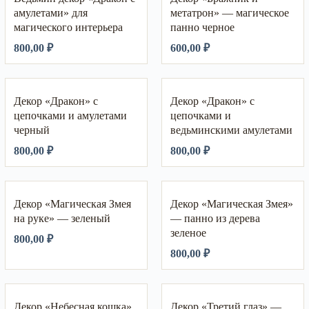
амулетами» для
метатрон» — магическое
магического интерьера
панно черное
800,00
₽
600,00
₽
Декор «Дракон» с
Декор «Дракон» с
цепочками и амулетами
цепочками и
черный
ведьминскими амулетами
800,00
₽
800,00
₽
Декор «Магическая Змея
Декор «Магическая Змея»
на руке» — зеленый
— панно из дерева
зеленое
800,00
₽
800,00
₽
Декор «Небесная кошка»
Декор «Третий глаз» —