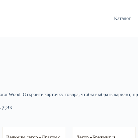
Каталог
ronWood. Откройте карточку товара, чтобы выбрать вариант, про
 СДЭК
Ведьмин декор «Дракон с
Декор «Бражник и