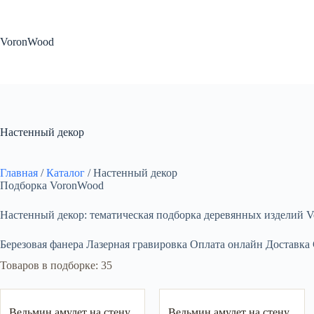
Перейти
к
сути
VoronWood
Настенный декор
Главная
/
Каталог
/
Настенный декор
Подборка VoronWood
Настенный декор: тематическая подборка деревянных изделий Vo
Березовая фанера
Лазерная гравировка
Оплата онлайн
Доставка
Товаров в подборке: 35
Ведьмин амулет на стену
Ведьмин амулет на стену