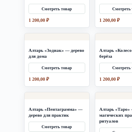
английском», место силы
пустые», место
1 200,00
₽
1 200,00
₽
Алтарь «Зодиак» — дерево
Алтарь «Колесо
для дома
берёза
1 200,00
₽
1 200,00
₽
Алтарь «Пентаграмма» —
Алтарь «Таро» 
дерево для практик
магических пра
ритуалов