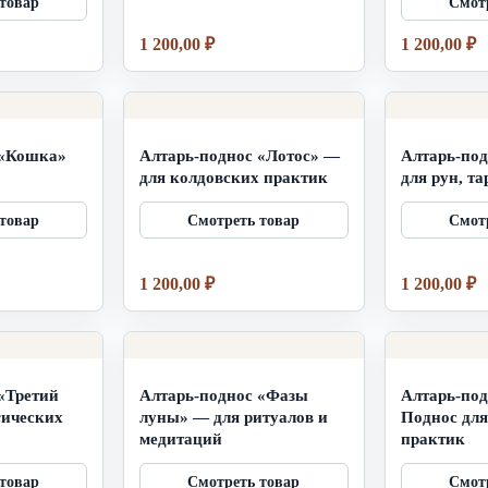
1 200,00
₽
1 200,00
₽
 «Кошка»
Алтарь-поднос «Лотос» —
Алтарь-по
для колдовских практик
для рун, та
1 200,00
₽
1 200,00
₽
«Третий
Алтарь-поднос «Фазы
Алтарь-по
гических
луны» — для ритуалов и
Поднос для
медитаций
практик