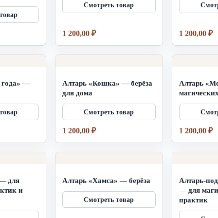
 силы
1 200,00
₽
1 200,00
₽
 года» —
Алтарь «Кошка» — берёза
Алтарь «М
для дома
магически
1 200,00
₽
1 200,00
₽
— для
Алтарь «Хамса» — берёза
Алтарь-под
ктик и
— для маг
практик