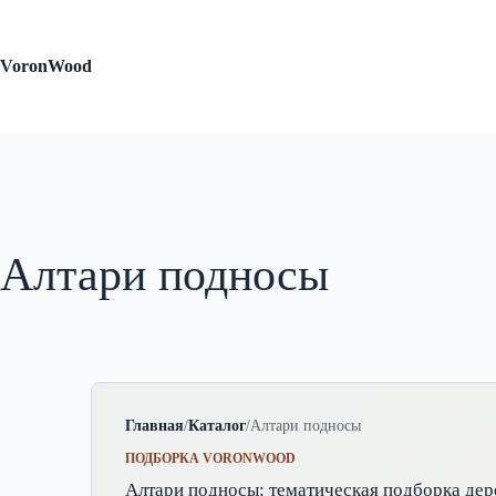
Перейти
к
сути
VoronWood
Алтари подносы
Главная
/
Каталог
/
Алтари подносы
ПОДБОРКА VORONWOOD
Алтари подносы: тематическая подборка дер