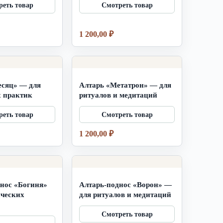
1 200,00
₽
есяц» — для
Алтарь «Метатрон» — для
х практик
ритуалов и медитаций
1 200,00
₽
нос «Богиня»
Алтарь-поднос «Ворон» —
ических
для ритуалов и медитаций