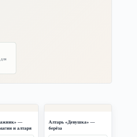
 для
ражник» —
Алтарь «Девушка» —
 магии и алтаря
берёза