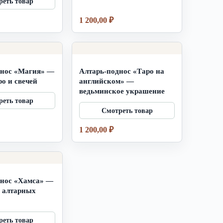
1 200,00
₽
днос «Магия» —
Алтарь-поднос «Таро на
ро и свечей
английском» —
ведьминское украшение
1 200,00
₽
днос «Хамса» —
 алтарных