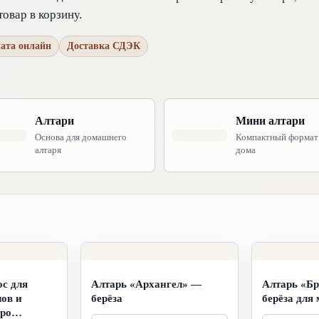
товар в корзину.
ата онлайн
Доставка СДЭК
Алтари
Мини алтари
Основа для домашнего
Компактный формат
алтаря
дома
с для
Алтарь «Архангел» —
Алтарь «Б
лов и
берёза
берёза для
ро