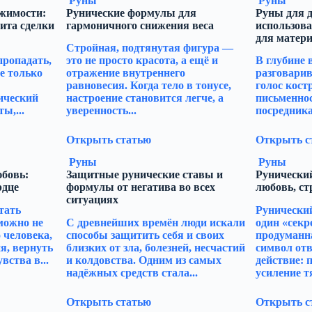
Руны
Руны
жимости:
Рунические формулы для
Руны для д
ита сделки
гармоничного снижения веса
использова
для матери
Стройная, подтянутая фигура —
пропадать,
это не просто красота, а ещё и
В глубине 
е только
отражение внутреннего
разговарив
равновесия. Когда тело в тонусе,
голос кост
ический
настроение становится легче, а
письменно
ы,...
уверенность...
посредника
Открыть статью
Открыть с
Руны
Руны
юбовь:
Защитные рунические ставы и
Рунический
рдце
формулы от негатива во всех
любовь, ст
ситуациях
тать
Рунический
можно не
С древнейших времён люди искали
один «секр
 человека,
способы защитить себя и своих
продуманн
я, вернуть
близких от зла, болезней, несчастий
символ отв
вства в...
и колдовства. Одним из самых
действие: 
надёжных средств стала...
усиление тя
Открыть статью
Открыть с