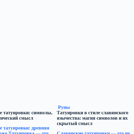
Руны
е татуировки: символы,
Татуировки в стиле славянского
гический смысл
язычества: магия символов и их
скрытый смысл
е татуировки: древняя
оже Татуировка — это
Славянские татуировки — это не