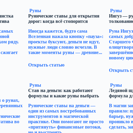
Руны
Руны
чистка
Рунические ставы для открытия
Ингуз — ру
тива
дорог: когда всё стопорится
толкование
 самых
Иногда кажется, будто сама
Руна Ингуз
нной
Вселенная нажала кнопку «пауза»:
самых доб
ом ряду.
проекты буксуют, деньги не идут,
Старшего 
нужные люди словно исчезли. В
олицетворя
 сжигает
такие моменты руны — древние...
завершённо
новому цикл
Открыть статью
Открыть с
Руны
Руны
Став на деньги: как работают
Ледяной щ
формулы и какие руны выбрать
формула д
о рунах,
деревянных
Рунические ставы на деньги —
В магии за
один из самых востребованных
правило: п
унические
инструментов в магической
барьер, ну
гатива во
практике. Они помогают не просто
проникло в
я
«притянуть» финансовые потоки,
сделать, за
но и выстроить...