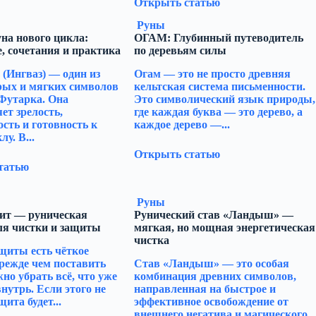
Открыть статью
Руны
на нового цикла:
ОГАМ: Глубинный путеводитель
, сочетания и практика
по деревьям силы
 (Ингваз) — один из
Огам — это не просто древняя
рых и мягких символов
кельтская система письменности.
Футарка. Она
Это символический язык природы,
ет зрелость,
где каждая буква — это дерево, а
сть и готовность к
каждое дерево —...
у. В...
Открыть статью
татью
Руны
ит — руническая
Рунический став «Ландыш» —
ля чистки и защиты
мягкая, но мощная энергетическая
чистка
щиты есть чёткое
режде чем поставить
Став «Ландыш» — это особая
жно убрать всё, что уже
комбинация древних символов,
нутрь. Если этого не
направленная на быстрое и
щита будет...
эффективное освобождение от
внешнего негатива и магического