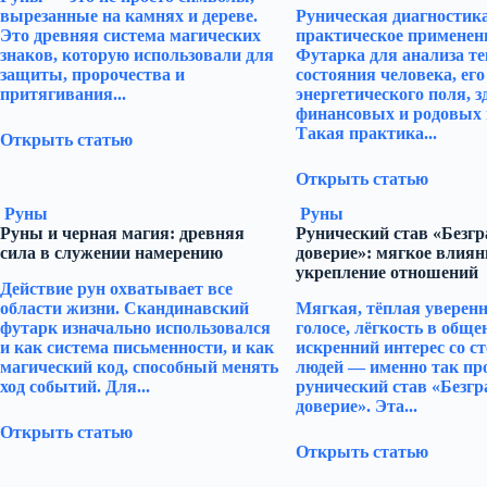
вырезанные на камнях и дереве.
Руническая диагностик
Это древняя система магических
практическое применен
знаков, которую использовали для
Футарка для анализа т
защиты, пророчества и
состояния человека, его
притягивания...
энергетического поля, з
финансовых и родовых 
Такая практика...
Открыть статью
Открыть статью
Руны
Руны
Руны и черная магия: древняя
Рунический став «Безг
сила в служении намерению
доверие»: мягкое влиян
укрепление отношений
Действие рун охватывает все
области жизни. Скандинавский
Мягкая, тёплая уверенн
футарк изначально использовался
голосе, лёгкость в обще
и как система письменности, и как
искренний интерес со с
магический код, способный менять
людей — именно так пр
ход событий. Для...
рунический став «Безгр
доверие». Эта...
Открыть статью
Открыть статью