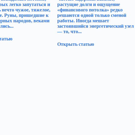
рых легко запутаться и
растущие долги и ощущение
 нечто чужое, тяжелое,
«финансового потолка» редко
е. Руны, пришедшие к
решаются одной только сменой
ерных народов, веками
работы. Иногда мешает
лись...
застоявшийся энергетический узел
— то, что...
татью
Открыть статью