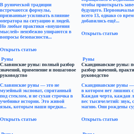
В рунической традиции
чтобы приоткрыть заве
встречаются формулы,
будущего. Первоначаль
призванные усиливать влияние
всего 13, однако со вре
оператора на ситуацию и людей.
добавились ещё...
Но любые практики «внушения
мыслей» неизбежно упираются в
Открыть статью
вопросы безопасности...
Открыть статью
Руны
Руны
Славянские руны: полный разбор
Скандинавские руны: 
значений, применение и пошаговое
разбор значений, практи
руководство
руководство
Славянские руны — это не
Скандинавские руны — 
музейный экспонат, спрятанный
в котором нет лишних с
под стеклом, и не сухая строчка в
Каждая черта, каждая л
учебнике истории. Это живой
вес тысячелетий: звук, 
язык, которым наши предки...
магию. Они рождены су
Открыть статью
Открыть статью