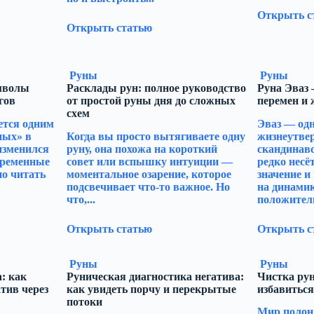
Открыть с
Открыть статью
Руны
Руны
мволы
Расклады рун: полное руководство
Руна Эваз
гов
от простой руны дня до сложных
перемен и
схем
ется одним
Эваз — одн
ных» в
Когда вы просто вытягиваете одну
жизнеутве
 изменился
руну, она похожа на короткий
скандинавс
временные
совет или вспышку интуиции —
редко несё
но читать
моментальное озарение, которое
значение и
подсвечивает что-то важное. Но
на динамик
что,...
положитель
Открыть статью
Открыть с
Руны
Руны
: как
Руническая диагностика негатива:
Чистка рун
тив через
как увидеть порчу и перекрытые
избавиться
потоки
Мир полон