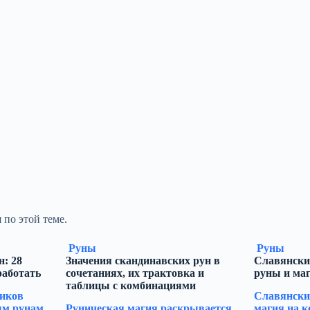
 по этой теме.
Руны
Руны
: 28
Значения скандинавских рун в
Славянски
работать
сочетаниях, их трактовка и
руны и ма
таблицы с комбинациями
иков
Славянски
м рунам,
Руническая магия раскрывается
магия на к