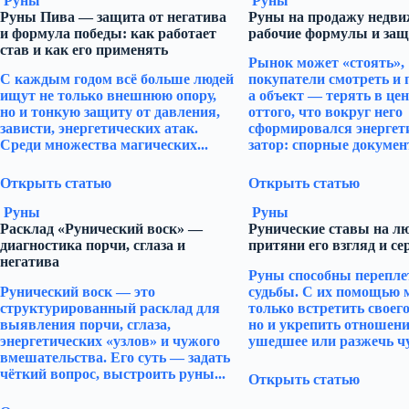
Руны
Руны
Руны Пива — защита от негатива
Руны на продажу недви
и формула победы: как работает
рабочие формулы и защ
став и как его применять
Рынок может «стоять»,
С каждым годом всё больше людей
покупатели смотреть и 
ищут не только внешнюю опору,
а объект — терять в цен
но и тонкую защиту от давления,
оттого, что вокруг него
зависти, энергетических атак.
сформировался энергет
Среди множества магических...
затор: спорные документ
Открыть статью
Открыть статью
Руны
Руны
Расклад «Рунический воск» —
Рунические ставы на л
диагностика порчи, сглаза и
притяни его взгляд и се
негатива
Руны способны перепле
Рунический воск — это
судьбы. С их помощью 
структурированный расклад для
только встретить своего
выявления порчи, сглаза,
но и укрепить отношени
энергетических «узлов» и чужого
ушедшее или разжечь чу
вмешательства. Его суть — задать
чёткий вопрос, выстроить руны...
Открыть статью