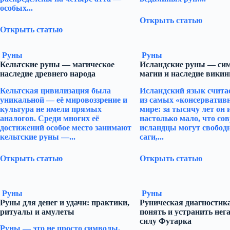
особых...
Открыть статью
Открыть статью
Руны
Руны
Кельтские руны — магическое
Исландские руны — си
наследие древнего народа
магии и наследие викин
Кельтская цивилизация была
Исландский язык счита
уникальной — её мировоззрение и
из самых «консерватив
культура не имели прямых
мире: за тысячу лет он
аналогов. Среди многих её
настолько мало, что со
достижений особое место занимают
исландцы могут свобод
кельтские руны —...
саги,...
Открыть статью
Открыть статью
Руны
Руны
Руны для денег и удачи: практики,
Руническая диагностика
ритуалы и амулеты
понять и устранить нега
силу Футарка
Руны — это не просто символы,