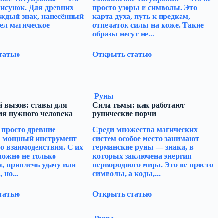
рисунок. Для древних
просто узоры и символы. Это
аждый знак, нанесённый
карта духа, путь к предкам,
мел магическое
отпечаток силы на коже. Такие
образы несут не...
татью
Открыть статью
Руны
 вызов: ставы для
Сила тьмы: как работают
ия нужного человека
рунические порчи
 просто древние
Среди множества магических
а мощный инструмент
систем особое место занимают
о взаимодействия. С их
германские руны — знаки, в
ожно не только
которых заключена энергия
, привлечь удачу или
первородного мира. Это не просто
 но...
символы, а коды,...
татью
Открыть статью