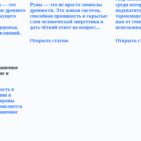
а — это
Руны — это не просто символы
среди кото
ие древнего
древности. Это живая система,
подхватить
екущего
способная проникнуть в скрытые
тормозяще
слои человеческой энергетики и
нам от сев
доровья,
дать чёткий ответ на вопрос:...
использова
влияний.
Открыть статью
Открыть с
раничное
ие и
ость в
нии и
тороны
оявляется
аничное