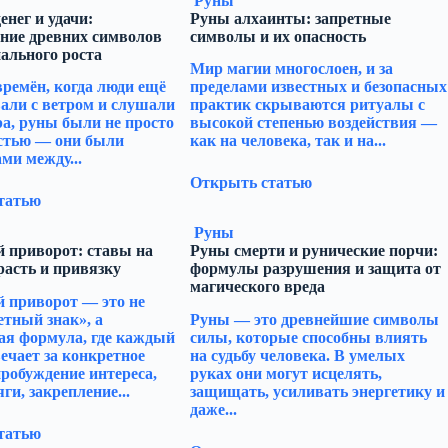
Руны
енег и удачи:
Руны алхаинты: запретные
ние древних символов
символы и их опасность
ального роста
Мир магии многослоен, и за
времён, когда люди ещё
пределами известных и безопасных
али с ветром и слушали
практик скрываются ритуалы с
ра, руны были не просто
высокой степенью воздействия —
стью — они были
как на человека, так и на...
ми между...
Открыть статью
татью
Руны
 приворот: ставы на
Руны смерти и рунические порчи:
расть и привязку
формулы разрушения и защита от
магического вреда
 приворот — это не
етный знак», а
Руны — это древнейшие символы
ая формула, где каждый
силы, которые способны влиять
ечает за конкретное
на судьбу человека. В умелых
пробуждение интереса,
руках они могут исцелять,
ги, закрепление...
защищать, усиливать энергетику и
даже...
татью