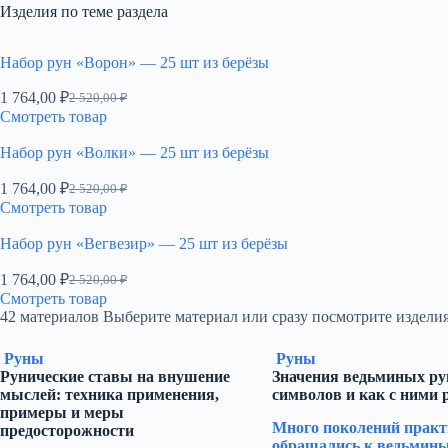
Изделия по теме раздела
Набор рун «Ворон» — 25 шт из берёзы
1 764,00
₽
2 520,00
₽
Первоначальная
Текущая
Смотреть товар
цена
цена:
составляла
1
Набор рун «Волки» — 25 шт из берёзы
2
764,00 ₽.
520,00 ₽.
1 764,00
₽
2 520,00
₽
Первоначальная
Текущая
Смотреть товар
цена
цена:
составляла
1
Набор рун «Вегвезир» — 25 шт из берёзы
2
764,00 ₽.
520,00 ₽.
1 764,00
₽
2 520,00
₽
Первоначальная
Текущая
Смотреть товар
цена
цена:
42 материалов
Выберите материал или сразу посмотрите изделия
составляла
1
2
764,00 ₽.
Руны
Руны
520,00 ₽.
Рунические ставы на внушение
Значения ведьминых рун
мыслей: техника применения,
символов и как с ними 
примеры и меры
Много поколений практ
предосторожности
обращались к ведьмины