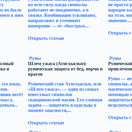
су
во всю силу, когда символы
не просто 
но их было
работают не поодиночке, а в
народов к
менем к ним
связке. Комбинации усиливают,
на тело, и
направляют и уточняют
значение....
намерение — от «быстрых...
Открыть с
Открыть статью
Руны
Руны
полный
Шлем ужаса (Агисхьяльм):
Рунический
ка и
руническая защита от бед, порчи и
привлечен
врагов
Руны — не
это язык,
Рунический став Агисхьяльм, или
символы, 
лов.
«Шлем ужаса», — один из самых
магическог
иния несёт
известных символов
помощью м
смысл,
скандинавской магии. Его главная
защититься
ровым...
задача — защитить владельца в
исцелиться,
момент опасности,...
Открыть с
Открыть статью