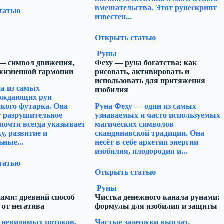
вмешательства. Этот рунескрипт
татью
известен...
Открыть статью
Руны
 — символ движения,
Феху — руна богатства: как
 жизненной гармонии
рисовать, активировать и
использовать для притяжения
а из самых
изобилия
рждающих рун
кого футарка. Она
Руна Феху — один из самых
т разрушительное
узнаваемых и часто используемых
 почти всегда указывает
магических символов
у, развитие и
скандинавской традиции. Она
ные...
несёт в себе архетип энергии
изобилия, плодородия и...
татью
Открыть статью
Руны
ами: древний способ
Чистка денежного канала рунами:
 от негатива
формулы для изобилия и защиты
 невидимых потоков,
Частые задержки выплат,