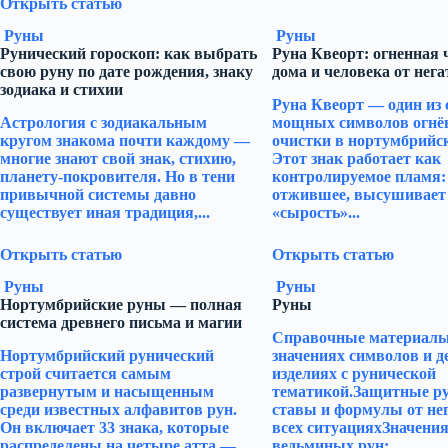
Открыть статью
Руны
Руны
Рунический гороскоп: как выбрать
Руна Квеорт: огненная 
свою руну по дате рождения, знаку
дома и человека от нега
зодиака и стихии
Руна Квеорт — один из
Астрология с зодиакальным
мощных символов огнё
кругом знакома почти каждому —
очистки в нортумбрийск
многие знают свой знак, стихию,
Этот знак работает как
планету-покровителя. Но в тени
контролируемое пламя:
привычной системы давно
отжившее, высушивает
существует иная традиция,...
«сырость»...
Открыть статью
Открыть статью
Руны
Руны
Нортумбрийские руны — полная
Руны
система древнего письма и магии
Справочные материалы 
Нортумбрийский рунический
значениях символов и 
строй считается самым
изделиях с рунической
развернутым и насыщенным
тематикой.Защитные р
среди известных алфавитов рун.
ставы и формулы от не
Он включает 33 знака, которые
всех ситуацияхЗначени
распределены на четыре атта —
ведьминых рун:...