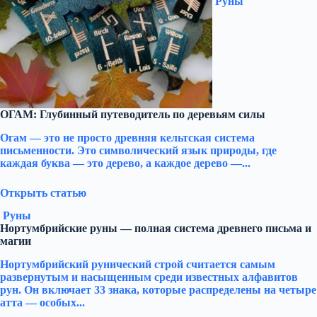
Руны
ОГАМ: Глубинный путеводитель по деревьям силы
Огам — это не просто древняя кельтская система
письменности. Это символический язык природы, где
каждая буква — это дерево, а каждое дерево —...
Открыть статью
Руны
Нортумбрийские руны — полная система древнего письма и
магии
Нортумбрийский рунический строй считается самым
развернутым и насыщенным среди известных алфавитов
рун. Он включает 33 знака, которые распределены на четыре
атта — особых...