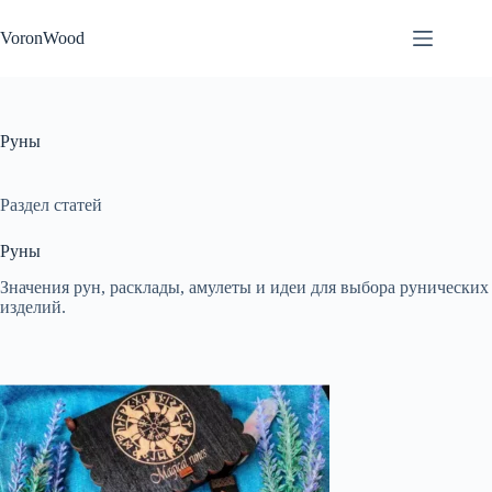
Перейти
к
VoronWood
сути
Руны
Раздел статей
Руны
Значения рун, расклады, амулеты и идеи для выбора рунических
изделий.