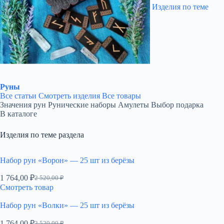
Изделия по теме
Руны
Все статьи
Смотреть изделия
Все товары
Значения рун
Рунические наборы
Амулеты
Выбор подарка
В каталоге
Изделия по теме раздела
Набор рун «Ворон» — 25 шт из берёзы
1 764,00
₽
2 520,00
₽
Первоначальная
Текущая
Смотреть товар
цена
цена:
составляла
1
Набор рун «Волки» — 25 шт из берёзы
2
764,00 ₽.
520,00 ₽.
1 764,00
₽
2 520,00
₽