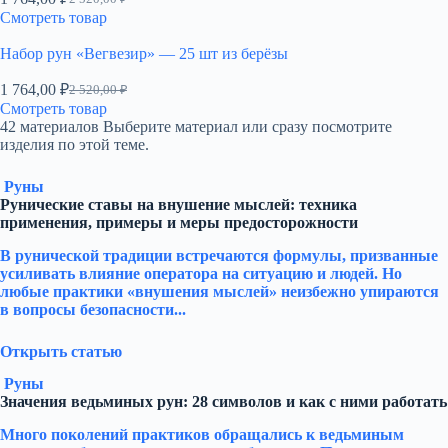
Первоначальная
Текущая
Смотреть товар
цена
цена:
составляла
1
Набор рун «Вегвезир» — 25 шт из берёзы
2
764,00 ₽.
520,00 ₽.
1 764,00
₽
2 520,00
₽
Первоначальная
Текущая
Смотреть товар
цена
цена:
42 материалов
Выберите материал или сразу посмотрите
составляла
1
изделия по этой теме.
2
764,00 ₽.
520,00 ₽.
Руны
Рунические ставы на внушение мыслей: техника
применения, примеры и меры предосторожности
В рунической традиции встречаются формулы, призванные
усиливать влияние оператора на ситуацию и людей. Но
любые практики «внушения мыслей» неизбежно упираются
в вопросы безопасности...
Открыть статью
Руны
Значения ведьминых рун: 28 символов и как с ними работать
Много поколений практиков обращались к ведьминым