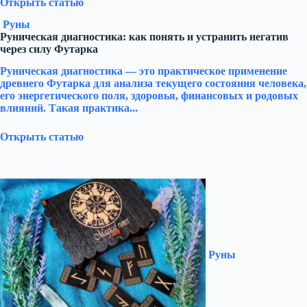
Открыть статью
Руны
Руническая диагностика: как понять и устранить негатив
через силу Футарка
Руническая диагностика — это практическое применение
древнего Футарка для анализа текущего состояния человека,
его энергетического поля, здоровья, финансовых и родовых
влияний. Такая практика...
Открыть статью
Руны