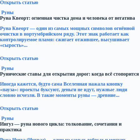
Открыть статью
Руны
Руна Квеорт: огненная чистка дома и человека от негатива
Руна Квеорт — один из самых мощных символов огнённой
очистки в нортумбрийском ряду. Этот знак работает как
контролируемое пламя: сжигает отжившее, высушивает
«сырость»...
Открыть статью
Руны
Рунические ставы для открытия дорог: когда всё стопорится
Иногда кажется, будто сама Вселенная нажала кнопку
«пауза»: проекты буксуют, деньги не идут, нужные люди
словно исчезли. В такие моменты руны — древние...
Открыть статью
Руны
Ингуз — руна нового цикла: толкование, сочетания и
практика
Руна Ингуз (Ингваз) — один из самых добрых и мягких