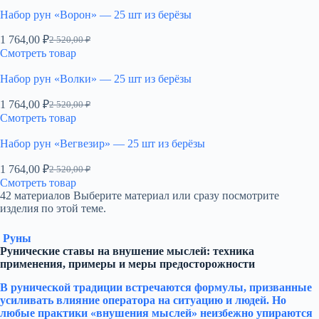
Набор рун «Ворон» — 25 шт из берёзы
1 764,00
₽
2 520,00
₽
Первоначальная
Текущая
Смотреть товар
цена
цена:
составляла
1
Набор рун «Волки» — 25 шт из берёзы
2
764,00 ₽.
520,00 ₽.
1 764,00
₽
2 520,00
₽
Первоначальная
Текущая
Смотреть товар
цена
цена:
составляла
1
Набор рун «Вегвезир» — 25 шт из берёзы
2
764,00 ₽.
520,00 ₽.
1 764,00
₽
2 520,00
₽
Первоначальная
Текущая
Смотреть товар
цена
цена:
42 материалов
Выберите материал или сразу посмотрите
составляла
1
изделия по этой теме.
2
764,00 ₽.
520,00 ₽.
Руны
Рунические ставы на внушение мыслей: техника
применения, примеры и меры предосторожности
В рунической традиции встречаются формулы, призванные
усиливать влияние оператора на ситуацию и людей. Но
любые практики «внушения мыслей» неизбежно упираются