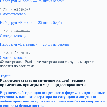
Набор рун «Ворон» — 25 шт из берёзы
1 764,00
₽
2 520,00
₽
Первоначальная
Текущая
Смотреть товар
цена
цена:
составляла
1
Набор рун «Волки» — 25 шт из берёзы
2
764,00 ₽.
520,00 ₽.
1 764,00
₽
2 520,00
₽
Первоначальная
Текущая
Смотреть товар
цена
цена:
составляла
1
Набор рун «Вегвезир» — 25 шт из берёзы
2
764,00 ₽.
520,00 ₽.
1 764,00
₽
2 520,00
₽
Первоначальная
Текущая
Смотреть товар
цена
цена:
42 материалов
Выберите материал или сразу посмотрите
составляла
1
изделия по этой теме.
2
764,00 ₽.
520,00 ₽.
Руны
Рунические ставы на внушение мыслей: техника
применения, примеры и меры предосторожности
В рунической традиции встречаются формулы, призванные
усиливать влияние оператора на ситуацию и людей. Но
любые практики «внушения мыслей» неизбежно упираются
в вопросы безопасности...