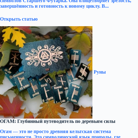
символов Старшего Футарка. Она олицетворяет зрелость,
завершённость и готовность к новому циклу. В...
Открыть статью
Руны
ОГАМ: Глубинный путеводитель по деревьям силы
Огам — это не просто древняя кельтская система
письменности. Это символический язык природы, где