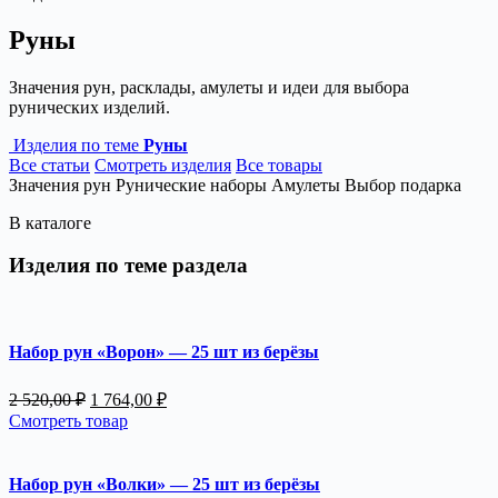
Руны
Значения рун, расклады, амулеты и идеи для выбора
рунических изделий.
Изделия по теме
Руны
Все статьи
Смотреть изделия
Все товары
Значения рун
Рунические наборы
Амулеты
Выбор подарка
В каталоге
Изделия по теме раздела
Набор рун «Ворон» — 25 шт из берёзы
Первоначальная
Текущая
2 520,00
₽
1 764,00
₽
цена
цена:
Смотреть товар
составляла
1
2
764,00 ₽.
520,00 ₽.
Набор рун «Волки» — 25 шт из берёзы