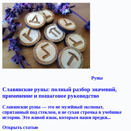
Руны
Славянские руны: полный разбор значений,
применение и пошаговое руководство
Славянские руны — это не музейный экспонат,
спрятанный под стеклом, и не сухая строчка в учебнике
истории. Это живой язык, которым наши предки...
Открыть статью