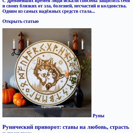
С древнейших времён люди искали способы защитить себя
и своих близких от зла, болезней, несчастий и колдовства.
Одним из самых надёжных средств стала...
Открыть статью
Руны
Рунический приворот: ставы на любовь, страсть