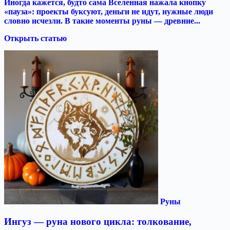
Иногда кажется, будто сама Вселенная нажала кнопку
«пауза»: проекты буксуют, деньги не идут, нужные люди
словно исчезли. В такие моменты руны — древние...
Открыть статью
Руны
Ингуз — руна нового цикла: толкование,