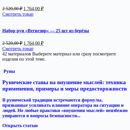
Первоначальная
Текущая
2 520,00
₽
1 764,00
₽
цена
цена:
Смотреть товар
составляла
1
2
764,00 ₽.
520,00 ₽.
Набор рун «Вегвезир» — 25 шт из берёзы
Первоначальная
Текущая
2 520,00
₽
1 764,00
₽
цена
цена:
Смотреть товар
составляла
1
42 материалов
Выберите материал или сразу посмотрите
2
764,00 ₽.
изделия по этой теме.
520,00 ₽.
Руны
Рунические ставы на внушение мыслей: техника
применения, примеры и меры предосторожности
В рунической традиции встречаются формулы,
призванные усиливать влияние оператора на ситуацию и
людей. Но любые практики «внушения мыслей» неизбежно
упираются в вопросы безопасности...
Открыть статью