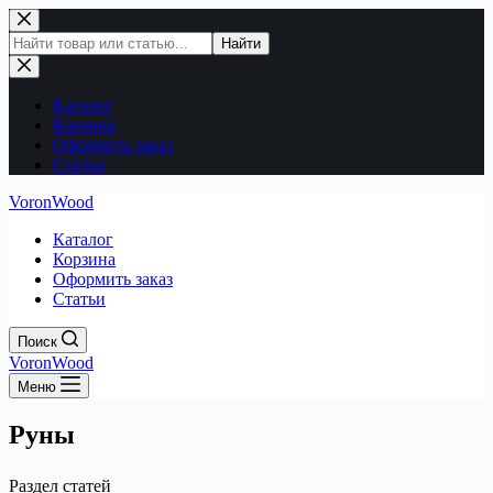
Перейти
к
Поиск
Найти
сути
по
сайту
Каталог
Корзина
Оформить заказ
Статьи
VoronWood
Каталог
Корзина
Оформить заказ
Статьи
Поиск
VoronWood
Меню
Руны
Раздел статей