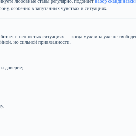
тикуете любовные ставы регулярно, подойдёт
набор скандинавски
ону, особенно в запутанных чувствах и ситуациях.
отает в непростых ситуациях — когда мужчина уже не свободен,
тайной, но сильной привязанности.
 и доверие;
у.