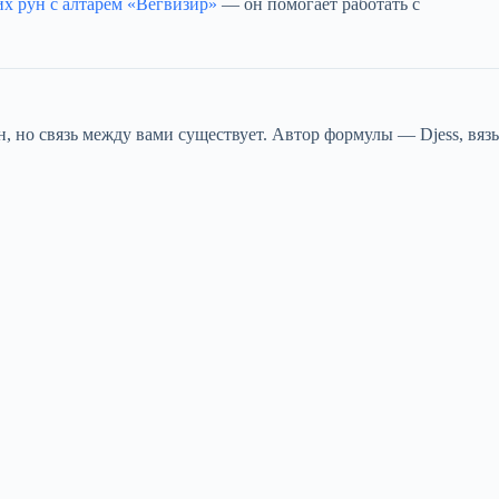
х рун с алтарём «Вегвизир»
— он помогает работать с
 но связь между вами существует. Автор формулы — Djess, вязь