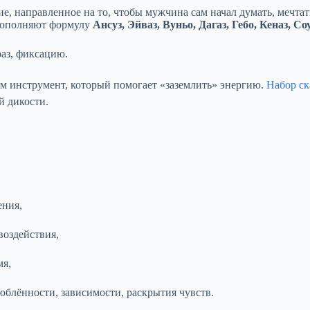
е, направленное на то, чтобы мужчина сам начал думать, мечтат
 Дополняют формулу
Ансуз, Эйваз, Вуньо, Дагаз, Гебо, Кеназ, Со
раз, фиксацию.
м инструмент, который помогает «заземлить» энергию.
Набор ск
й дикости.
ения,
воздействия,
мя,
лённости, зависимости, раскрытия чувств.