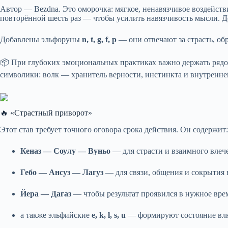
Автор — Bezdna. Это оморочка: мягкое, ненавязчивое воздействи
повторённой шесть раз — чтобы усилить навязчивость мысли.
Добавлены эльфоруны
n, t, g, f, p
— они отвечают за страсть, об
📦 При глубоких эмоциональных практиках важно держать рядо
символики: волк — хранитель верности, инстинкта и внутренне
🔥 «Страстный приворот»
Этот став требует точного оговора срока действия. Он содержит:
Кеназ — Соулу — Вуньо
— для страсти и взаимного влеч
Гебо — Ансуз — Лагуз
— для связи, общения и сокрытия 
Йера — Дагаз
— чтобы результат проявился в нужное вре
а также эльфийские
e, k, l, s, u
— формируют состояние влюб