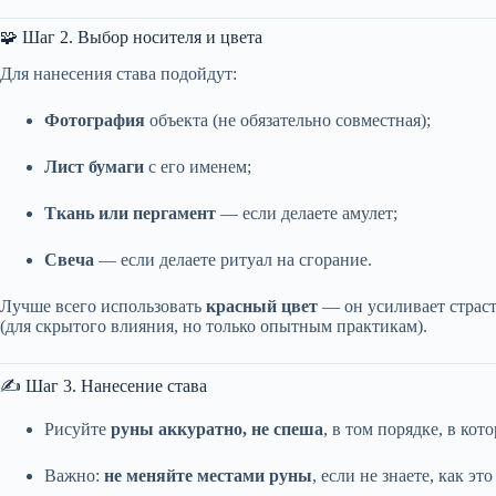
🧩 Шаг 2. Выбор носителя и цвета
Для нанесения става подойдут:
Фотография
объекта (не обязательно совместная);
Лист бумаги
с его именем;
Ткань или пергамент
— если делаете амулет;
Свеча
— если делаете ритуал на сгорание.
Лучше всего использовать
красный цвет
— он усиливает страст
(для скрытого влияния, но только опытным практикам).
✍️ Шаг 3. Нанесение става
Рисуйте
руны аккуратно, не спеша
, в том порядке, в кот
Важно:
не меняйте местами руны
, если не знаете, как э