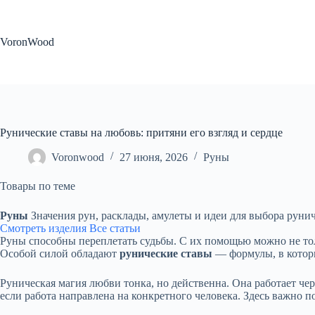
Перейти
к
сути
VoronWood
Рунические ставы на любовь: притяни его взгляд и сердце
Voronwood
27 июня, 2026
Руны
Товары по теме
Руны
Значения рун, расклады, амулеты и идеи для выбора руни
Смотреть изделия
Все статьи
Руны способны переплетать судьбы. С их помощью можно не толь
Особой силой обладают
рунические ставы
— формулы, в которы
Руническая магия любви тонка, но действенна. Она работает чер
если работа направлена на конкретного человека. Здесь важно по