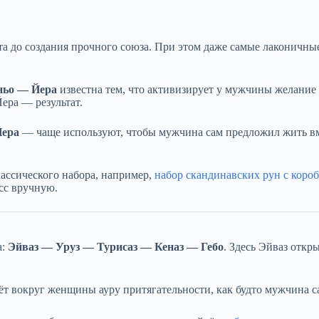
а до создания прочного союза. При этом даже самые лаконичные
ньо — Йера
известна тем, что активизирует у мужчины желание в
Йера — результат.
Йера
— чаще используют, чтобы мужчина сам предложил жить вме
лассического набора, например,
набор скандинавских рун с короб
сс вручную.
а:
Эйваз — Уруз — Турисаз — Кеназ — Гебо
. Здесь Эйваз откр
ёт вокруг женщины ауру притягательности, как будто мужчина са