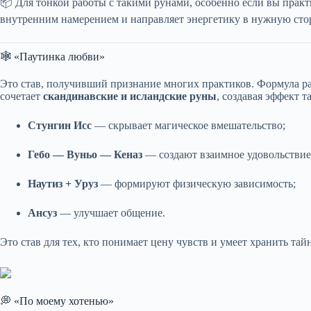
📦 Для тонкой работы с такими рунами, особенно если вы прак
внутренним намерением и направляет энергетику в нужную стор
🕸️ «Паутинка любви»
Это став, получивший признание многих практиков. Формула раб
сочетает
скандинавские и исландские руны
, создавая эффект 
Стунгин Исс
— скрывает магическое вмешательство;
Гебо — Вуньо — Кеназ
— создают взаимное удовольствие
Наутиз + Уруз
— формируют физическую зависимость;
Ансуз
— улучшает общение.
Это став для тех, кто понимает цену чувств и умеет хранить тайн
💭 «По моему хотенью»