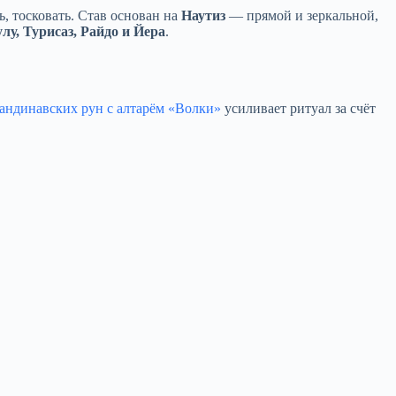
ь, тосковать. Став основан на
Наутиз
— прямой и зеркальной,
улу, Турисаз, Райдо и Йера
.
андинавских рун с алтарём «Волки»
усиливает ритуал за счёт