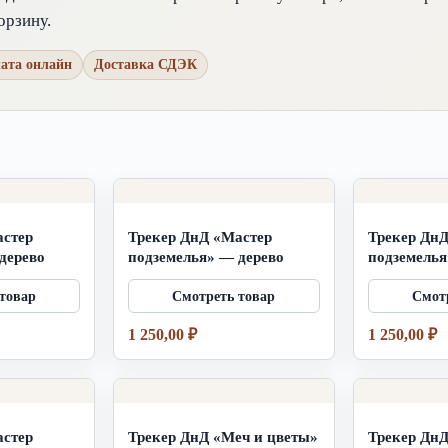
орзину.
ата онлайн
Доставка СДЭК
астер
Трекер ДнД «Мастер
Трекер ДнД
дерево
подземелья» — дерево
подземелья
1 250,00
₽
1 250,00
₽
астер
Трекер ДнД «Меч и цветы»
Трекер Дн