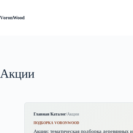
Перейти
к
сути
VoronWood
Акции
Главная
/
Каталог
/
Акции
ПОДБОРКА VORONWOOD
Акции: тематическая подборка деревянных и