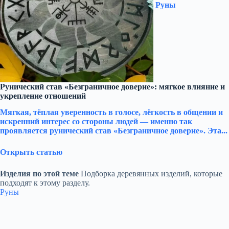
Руны
Рунический став «Безграничное доверие»: мягкое влияние и
укрепление отношений
Мягкая, тёплая уверенность в голосе, лёгкость в общении и
искренний интерес со стороны людей — именно так
проявляется рунический став «Безграничное доверие». Эта...
Открыть статью
Изделия по этой теме
Подборка деревянных изделий, которые
подходят к этому разделу.
Руны