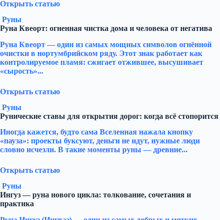
Открыть статью
Руны
Руна Квеорт: огненная чистка дома и человека от негатива
Руна Квеорт — один из самых мощных символов огнённой
очистки в нортумбрийском ряду. Этот знак работает как
контролируемое пламя: сжигает отжившее, высушивает
«сырость»...
Открыть статью
Руны
Рунические ставы для открытия дорог: когда всё стопорится
Иногда кажется, будто сама Вселенная нажала кнопку
«пауза»: проекты буксуют, деньги не идут, нужные люди
словно исчезли. В такие моменты руны — древние...
Открыть статью
Руны
Ингуз — руна нового цикла: толкование, сочетания и
практика
Руна Ингуз (Ингваз) — один из самых добрых и мягких