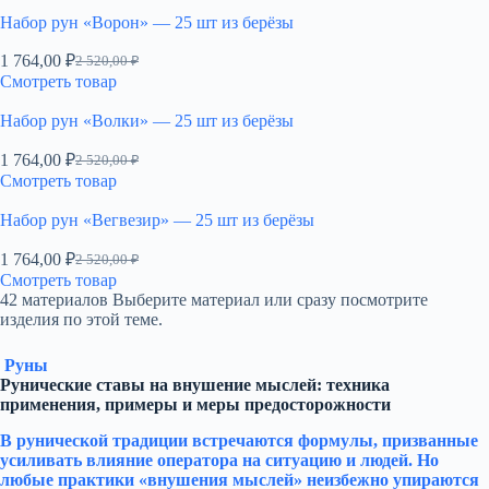
Набор рун «Ворон» — 25 шт из берёзы
1 764,00
₽
2 520,00
₽
Первоначальная
Текущая
Смотреть товар
цена
цена:
составляла
1
Набор рун «Волки» — 25 шт из берёзы
2
764,00 ₽.
520,00 ₽.
1 764,00
₽
2 520,00
₽
Первоначальная
Текущая
Смотреть товар
цена
цена:
составляла
1
Набор рун «Вегвезир» — 25 шт из берёзы
2
764,00 ₽.
520,00 ₽.
1 764,00
₽
2 520,00
₽
Первоначальная
Текущая
Смотреть товар
цена
цена:
42 материалов
Выберите материал или сразу посмотрите
составляла
1
изделия по этой теме.
2
764,00 ₽.
520,00 ₽.
Руны
Рунические ставы на внушение мыслей: техника
применения, примеры и меры предосторожности
В рунической традиции встречаются формулы, призванные
усиливать влияние оператора на ситуацию и людей. Но
любые практики «внушения мыслей» неизбежно упираются