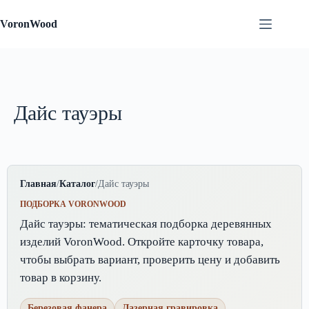
Перейти
к
VoronWood
сути
Дайс тауэры
Главная
/
Каталог
/
Дайс тауэры
ПОДБОРКА VORONWOOD
Дайс тауэры: тематическая подборка деревянных
изделий VoronWood. Откройте карточку товара,
чтобы выбрать вариант, проверить цену и добавить
товар в корзину.
Березовая фанера
Лазерная гравировка