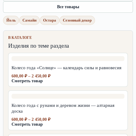
Все товары
Йоль
Самайн
Остара
Сезонный декор
В КАТАЛОГЕ
Изделия по теме раздела
Колесо года «Солнце» — календарь силы и равновесия
Диапазон
600,00
₽
–
2 450,00
₽
цен:
Смотреть товар
600,00 ₽
–
2
450,00 ₽
Колесо года с рунами и деревом жизни — алтарная
доска
Диапазон
600,00
₽
–
2 450,00
₽
цен:
Смотреть товар
600,00 ₽
–