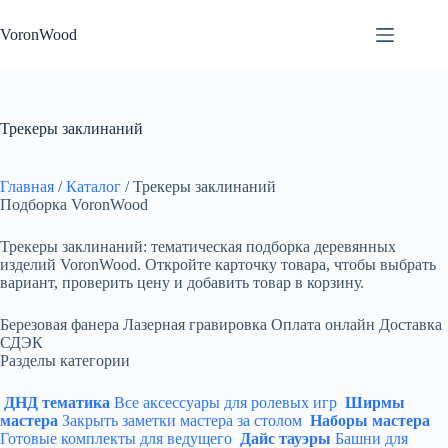
Перейти
к
VoronWood
сути
Трекеры заклинаний
Главная
/
Каталог
/
Трекеры заклинаний
Подборка VoronWood
Трекеры заклинаний: тематическая подборка деревянных
изделий VoronWood. Откройте карточку товара, чтобы выбрать
вариант, проверить цену и добавить товар в корзину.
Березовая фанера
Лазерная гравировка
Оплата онлайн
Доставка
СДЭК
Разделы категории
ДНД тематика
Все аксессуары для ролевых игр
Ширмы
мастера
Закрыть заметки мастера за столом
Наборы мастера
Готовые комплекты для ведущего
Дайс тауэры
Башни для