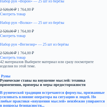
Набор рун «Ворон» — 25 шт из берёзы
Первоначальная
Текущая
2 520,00
₽
1 764,00
₽
цена
цена:
Смотреть товар
составляла
1
2
764,00 ₽.
Набор рун «Волки» — 25 шт из берёзы
520,00 ₽.
Первоначальная
Текущая
2 520,00
₽
1 764,00
₽
цена
цена:
Смотреть товар
составляла
1
2
764,00 ₽.
Набор рун «Вегвезир» — 25 шт из берёзы
520,00 ₽.
Первоначальная
Текущая
2 520,00
₽
1 764,00
₽
цена
цена:
Смотреть товар
составляла
1
42 материалов
Выберите материал или сразу посмотрите
2
764,00 ₽.
изделия по этой теме.
520,00 ₽.
Руны
Рунические ставы на внушение мыслей: техника
применения, примеры и меры предосторожности
В рунической традиции встречаются формулы, призванные
усиливать влияние оператора на ситуацию и людей. Но
любые практики «внушения мыслей» неизбежно упираются
в вопросы безопасности...