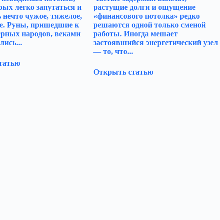
рых легко запутаться и
растущие долги и ощущение
 нечто чужое, тяжелое,
«финансового потолка» редко
е. Руны, пришедшие к
решаются одной только сменой
ерных народов, веками
работы. Иногда мешает
лись...
застоявшийся энергетический узел
— то, что...
татью
Открыть статью