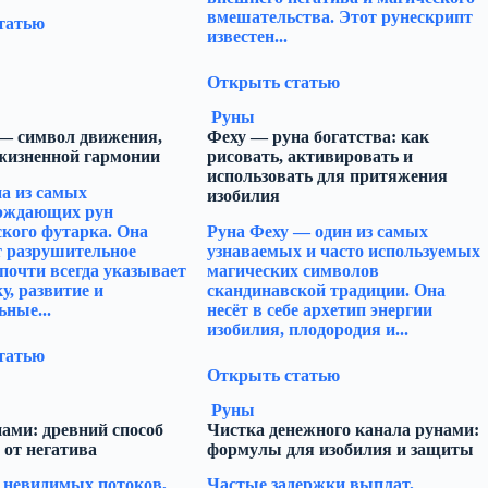
вмешательства. Этот рунескрипт
татью
известен...
Открыть статью
Руны
 — символ движения,
Феху — руна богатства: как
 жизненной гармонии
рисовать, активировать и
использовать для притяжения
а из самых
изобилия
рждающих рун
кого футарка. Она
Руна Феху — один из самых
т разрушительное
узнаваемых и часто используемых
 почти всегда указывает
магических символов
у, развитие и
скандинавской традиции. Она
ные...
несёт в себе архетип энергии
изобилия, плодородия и...
татью
Открыть статью
Руны
ами: древний способ
Чистка денежного канала рунами:
 от негатива
формулы для изобилия и защиты
 невидимых потоков,
Частые задержки выплат,