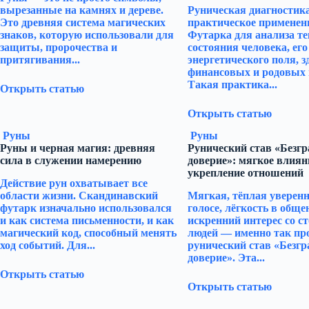
вырезанные на камнях и дереве.
Руническая диагностик
Это древняя система магических
практическое применен
знаков, которую использовали для
Футарка для анализа т
защиты, пророчества и
состояния человека, его
притягивания...
энергетического поля, з
финансовых и родовых 
Такая практика...
Открыть статью
Открыть статью
Руны
Руны
Руны и черная магия: древняя
Рунический став «Безг
сила в служении намерению
доверие»: мягкое влиян
укрепление отношений
Действие рун охватывает все
области жизни. Скандинавский
Мягкая, тёплая уверенн
футарк изначально использовался
голосе, лёгкость в обще
и как система письменности, и как
искренний интерес со с
магический код, способный менять
людей — именно так пр
ход событий. Для...
рунический став «Безгр
доверие». Эта...
Открыть статью
Открыть статью