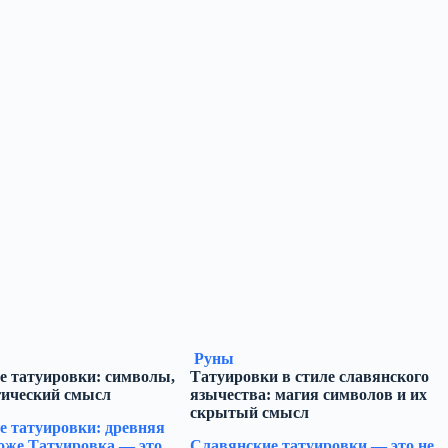
Руны
е татуировки: символы,
Татуировки в стиле славянского
гический смысл
язычества: магия символов и их
скрытый смысл
е татуировки: древняя
оже Татуировка — это
Славянские татуировки — это не