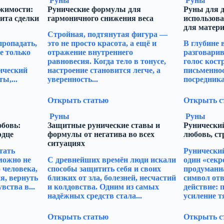
Руны
Руны
жимости:
Рунические формулы для
Руны для д
ита сделки
гармоничного снижения веса
использова
для матери
Стройная, подтянутая фигура —
пропадать,
это не просто красота, а ещё и
В глубине 
е только
отражение внутреннего
разговарив
равновесия. Когда тело в тонусе,
голос кост
ический
настроение становится легче, а
письменно
ы,...
уверенность...
посредника
Открыть статью
Открыть с
Руны
Руны
юбовь:
Защитные рунические ставы и
Рунический
рдце
формулы от негатива во всех
любовь, ст
ситуациях
тать
Рунический
можно не
С древнейших времён люди искали
один «секр
 человека,
способы защитить себя и своих
продуманн
я, вернуть
близких от зла, болезней, несчастий
символ отв
вства в...
и колдовства. Одним из самых
действие: 
надёжных средств стала...
усиление тя
Открыть статью
Открыть с