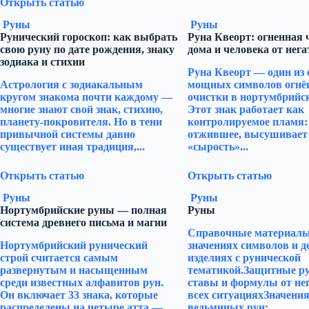
Открыть статью
Руны
Руны
Рунический гороскоп: как выбрать
Руна Квеорт: огненная 
свою руну по дате рождения, знаку
дома и человека от нега
зодиака и стихии
Руна Квеорт — один из
Астрология с зодиакальным
мощных символов огнё
кругом знакома почти каждому —
очистки в нортумбрийск
многие знают свой знак, стихию,
Этот знак работает как
планету-покровителя. Но в тени
контролируемое пламя:
привычной системы давно
отжившее, высушивает
существует иная традиция,...
«сырость»...
Открыть статью
Открыть статью
Руны
Руны
Нортумбрийские руны — полная
Руны
система древнего письма и магии
Справочные материалы 
Нортумбрийский рунический
значениях символов и 
строй считается самым
изделиях с рунической
развернутым и насыщенным
тематикой.Защитные р
среди известных алфавитов рун.
ставы и формулы от не
Он включает 33 знака, которые
всех ситуацияхЗначени
распределены на четыре атта —
ведьминых рун:...