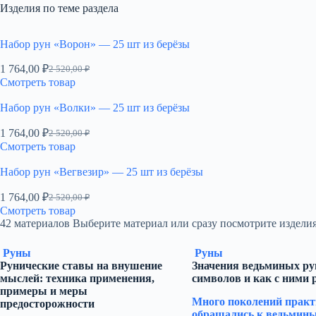
Изделия по теме раздела
Набор рун «Ворон» — 25 шт из берёзы
1 764,00
₽
2 520,00
₽
Первоначальная
Текущая
Смотреть товар
цена
цена:
составляла
1
Набор рун «Волки» — 25 шт из берёзы
2
764,00 ₽.
520,00 ₽.
1 764,00
₽
2 520,00
₽
Первоначальная
Текущая
Смотреть товар
цена
цена:
составляла
1
Набор рун «Вегвезир» — 25 шт из берёзы
2
764,00 ₽.
520,00 ₽.
1 764,00
₽
2 520,00
₽
Первоначальная
Текущая
Смотреть товар
цена
цена:
42 материалов
Выберите материал или сразу посмотрите изделия
составляла
1
2
764,00 ₽.
Руны
Руны
520,00 ₽.
Рунические ставы на внушение
Значения ведьминых рун
мыслей: техника применения,
символов и как с ними 
примеры и меры
Много поколений практ
предосторожности
обращались к ведьмины