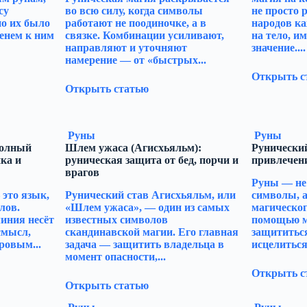
су
во всю силу, когда символы
не просто 
но их было
работают не поодиночке, а в
народов к
менем к ним
связке. Комбинации усиливают,
на тело, и
направляют и уточняют
значение....
намерение — от «быстрых...
Открыть с
Открыть статью
Руны
Руны
полный
Шлем ужаса (Агисхьяльм):
Рунический
ка и
руническая защита от бед, порчи и
привлечен
врагов
Руны — не
это язык,
Рунический став Агисхьяльм, или
символы, 
лов.
«Шлем ужаса», — один из самых
магическог
иния несёт
известных символов
помощью м
смысл,
скандинавской магии. Его главная
защититься
ровым...
задача — защитить владельца в
исцелиться,
момент опасности,...
Открыть с
Открыть статью