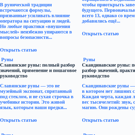
В рунической традиции
чтобы приоткрыть заве
встречаются формулы,
будущего. Первоначаль
призванные усиливать влияние
всего 13, однако со вре
оператора на ситуацию и людей.
добавились ещё...
Но любые практики «внушения
мыслей» неизбежно упираются в
Открыть статью
вопросы безопасности...
Открыть статью
Руны
Руны
Славянские руны: полный разбор
Скандинавские руны: 
значений, применение и пошаговое
разбор значений, практи
руководство
руководство
Славянские руны — это не
Скандинавские руны — 
музейный экспонат, спрятанный
в котором нет лишних с
под стеклом, и не сухая строчка в
Каждая черта, каждая л
учебнике истории. Это живой
вес тысячелетий: звук, 
язык, которым наши предки...
магию. Они рождены су
Открыть статью
Открыть статью