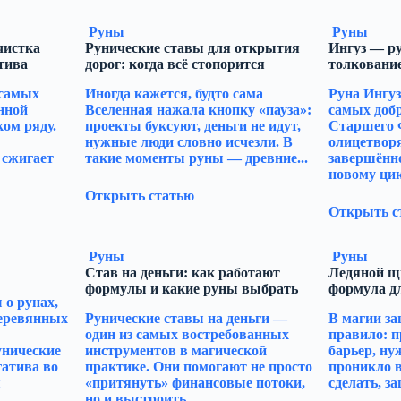
Руны
Руны
чистка
Рунические ставы для открытия
Ингуз — ру
тива
дорог: когда всё стопорится
толкование
 самых
Иногда кажется, будто сама
Руна Ингуз
нной
Вселенная нажала кнопку «пауза»:
самых доб
ом ряду.
проекты буксуют, деньги не идут,
Старшего 
нужные люди словно исчезли. В
олицетворя
 сжигает
такие моменты руны — древние...
завершённо
новому цикл
Открыть статью
Открыть с
Руны
Руны
Став на деньги: как работают
Ледяной щ
формулы и какие руны выбрать
формула д
о рунах,
деревянных
Рунические ставы на деньги —
В магии за
один из самых востребованных
правило: п
унические
инструментов в магической
барьер, ну
гатива во
практике. Они помогают не просто
проникло в
я
«притянуть» финансовые потоки,
сделать, за
но и выстроить...