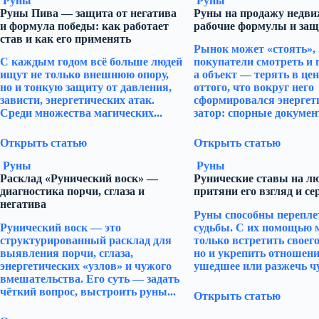
Руны
Руны
Руны Пива — защита от негатива
Руны на продажу недви
и формула победы: как работает
рабочие формулы и защ
став и как его применять
Рынок может «стоять»,
С каждым годом всё больше людей
покупатели смотреть и 
ищут не только внешнюю опору,
а объект — терять в цен
но и тонкую защиту от давления,
оттого, что вокруг него
зависти, энергетических атак.
сформировался энергет
Среди множества магических...
затор: спорные документ
Открыть статью
Открыть статью
Руны
Руны
Расклад «Рунический воск» —
Рунические ставы на л
диагностика порчи, сглаза и
притяни его взгляд и се
негатива
Руны способны перепле
Рунический воск — это
судьбы. С их помощью 
структурированный расклад для
только встретить своего
выявления порчи, сглаза,
но и укрепить отношени
энергетических «узлов» и чужого
ушедшее или разжечь чу
вмешательства. Его суть — задать
чёткий вопрос, выстроить руны...
Открыть статью