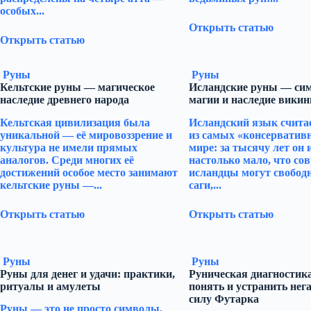
особых...
Открыть статью
Открыть статью
Руны
Руны
Кельтские руны — магическое
Исландские руны — си
наследие древнего народа
магии и наследие викин
Кельтская цивилизация была
Исландский язык счита
уникальной — её мировоззрение и
из самых «консерватив
культура не имели прямых
мире: за тысячу лет он
аналогов. Среди многих её
настолько мало, что со
достижений особое место занимают
исландцы могут свобод
кельтские руны —...
саги,...
Открыть статью
Открыть статью
Руны
Руны
Руны для денег и удачи: практики,
Руническая диагностика
ритуалы и амулеты
понять и устранить нега
силу Футарка
Руны — это не просто символы,