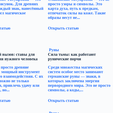
рисунок. Для древних
просто узоры и символы. Это
аждый знак, нанесённый
карта духа, путь к предкам,
мел магическое
отпечаток силы на коже. Такие
образы несут не...
татью
Открыть статью
Руны
 вызов: ставы для
Сила тьмы: как работают
ия нужного человека
рунические порчи
 просто древние
Среди множества магических
а мощный инструмент
систем особое место занимают
о взаимодействия. С их
германские руны — знаки, в
ожно не только
которых заключена энергия
, привлечь удачу или
первородного мира. Это не просто
 но...
символы, а коды,...
татью
Открыть статью