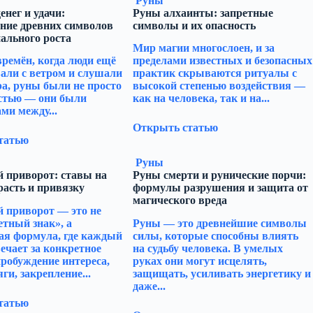
Руны
енег и удачи:
Руны алхаинты: запретные
ние древних символов
символы и их опасность
ального роста
Мир магии многослоен, и за
времён, когда люди ещё
пределами известных и безопасных
али с ветром и слушали
практик скрываются ритуалы с
ра, руны были не просто
высокой степенью воздействия —
стью — они были
как на человека, так и на...
ми между...
Открыть статью
татью
Руны
 приворот: ставы на
Руны смерти и рунические порчи:
расть и привязку
формулы разрушения и защита от
магического вреда
 приворот — это не
етный знак», а
Руны — это древнейшие символы
ая формула, где каждый
силы, которые способны влиять
ечает за конкретное
на судьбу человека. В умелых
пробуждение интереса,
руках они могут исцелять,
ги, закрепление...
защищать, усиливать энергетику и
даже...
татью