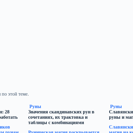
 по этой теме.
Руны
Руны
: 28
Значения скандинавских рун в
Славянски
работать
сочетаниях, их трактовка и
руны и ма
таблицы с комбинациями
иков
Славянски
м рунам,
Руническая магия раскрывается
магия на к