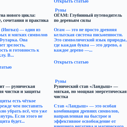
Открыть статью
Руны
на нового цикла:
ОГАМ: Глубинный путеводитель
, сочетания и практика
по деревьям силы
 (Ингваз) — один из
Огам — это не просто древняя
рых и мягких символов
кельтская система письменности.
Футарка. Она
Это символический язык природы,
ет зрелость,
где каждая буква — это дерево, а
сть и готовность к
каждое дерево —...
у. В...
Открыть статью
татью
Руны
ит — руническая
Рунический став «Ландыш» —
ля чистки и защиты
мягкая, но мощная энергетическая
чистка
щиты есть чёткое
режде чем поставить
Став «Ландыш» — это особая
жно убрать всё, что уже
комбинация древних символов,
нутрь. Если этого не
направленная на быстрое и
щита будет...
эффективное освобождение от
внешнего негатива и магического