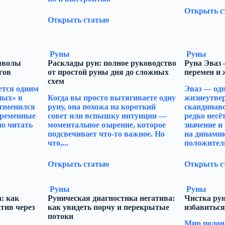
Открыть с
Открыть статью
Руны
Руны
мволы
Расклады рун: полное руководство
Руна Эваз
гов
от простой руны дня до сложных
перемен и
схем
ется одним
Эваз — одн
ных» в
Когда вы просто вытягиваете одну
жизнеутве
 изменился
руну, она похожа на короткий
скандинавс
временные
совет или вспышку интуиции —
редко несё
но читать
моментальное озарение, которое
значение и
подсвечивает что-то важное. Но
на динамик
что,...
положитель
Открыть статью
Открыть с
Руны
Руны
: как
Руническая диагностика негатива:
Чистка рун
тив через
как увидеть порчу и перекрытые
избавиться
потоки
Мир полон