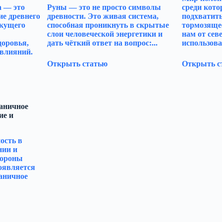
а — это
Руны — это не просто символы
среди кото
ие древнего
древности. Это живая система,
подхватить
екущего
способная проникнуть в скрытые
тормозяще
слои человеческой энергетики и
нам от сев
доровья,
дать чёткий ответ на вопрос:...
использова
влияний.
Открыть статью
Открыть с
раничное
ие и
ость в
нии и
тороны
оявляется
аничное