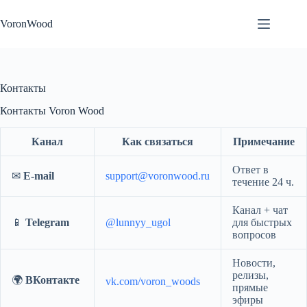
Перейти
к
VoronWood
сути
Контакты
Контакты Voron Wood
Канал
Как связаться
Примечание
Ответ в
✉
E-mail
support@voronwood.ru
течение 24 ч.
Канал + чат
📱
Telegram
@lunnyy_ugol
для быстрых
вопросов
Новости,
релизы,
🌍
ВКонтакте
vk.com/voron_woods
прямые
эфиры