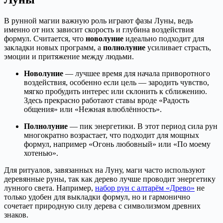
В рунной магии важную роль играют фазы Луны, ведь
именно от них зависит скорость и глубина воздействия
формул. Считается, что
новолуние
идеально подходит для
закладки новых программ, а
полнолуние
усиливает страсть,
эмоции и притяжение между людьми.
Новолуние
— лучшее время для начала приворотного
воздействия, особенно если цель — зародить чувство,
мягко пробудить интерес или склонить к сближению.
Здесь прекрасно работают ставы вроде «Радость
общения» или «Нежная влюблённость».
Полнолуние
— пик энергетики. В этот период сила рун
многократно возрастает, что подходит для мощных
формул, например «Огонь любовный» или «По моему
хотенью».
Для ритуалов, завязанных на Луну, маги часто используют
деревянные руны, так как дерево лучше проводит энергетику
лунного света. Например,
набор рун с алтарём «Древо»
не
только удобен для выкладки формул, но и гармонично
сочетает природную силу дерева с символизмом древних
знаков.