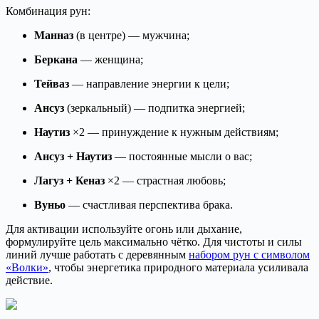
Комбинация рун:
Манназ
(в центре) — мужчина;
Беркана
— женщина;
Тейваз
— направление энергии к цели;
Ансуз
(зеркальный) — подпитка энергией;
Наутиз
×2 — принуждение к нужным действиям;
Ансуз + Наутиз
— постоянные мысли о вас;
Лагуз + Кеназ
×2 — страстная любовь;
Вуньо
— счастливая перспектива брака.
Для активации используйте огонь или дыхание,
формулируйте цель максимально чётко. Для чистоты и силы
линий лучше работать с деревянным
набором рун с символом
«Волки»
, чтобы энергетика природного материала усиливала
действие.