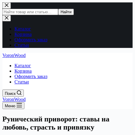
Перейти
к
Поиск
Найти
сути
по
сайту
Каталог
Корзина
Оформить заказ
Статьи
VoronWood
Каталог
Корзина
Оформить заказ
Статьи
Поиск
VoronWood
Меню
Рунический приворот: ставы на
любовь, страсть и привязку