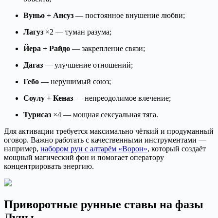
Вуньо + Ансуз
— постоянное внушение любви;
Лагуз
×2 — туман разума;
Йера + Райдо
— закрепление связи;
Дагаз
— улучшение отношений;
Гебо
— нерушимый союз;
Соулу + Кеназ
— непреодолимое влечение;
Турисаз
×4 — мощная сексуальная тяга.
Для активации требуется максимально чёткий и продуманный
оговор. Важно работать с качественными инструментами —
например,
набором рун с алтарём «Ворон»
, который создаёт
мощный магический фон и помогает оператору
концентрировать энергию.
Приворотные рунные ставы на фазы
Луны