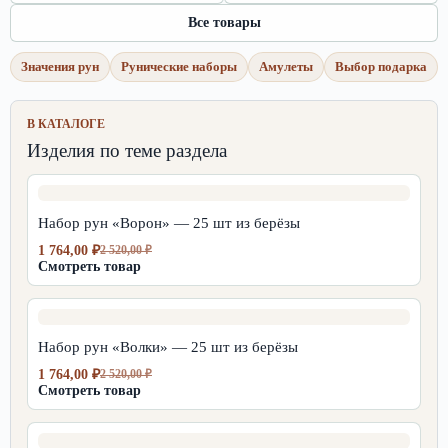
Все товары
Значения рун
Рунические наборы
Амулеты
Выбор подарка
В КАТАЛОГЕ
Изделия по теме раздела
Набор рун «Ворон» — 25 шт из берёзы
1 764,00
₽
2 520,00
₽
Первоначальная
Текущая
Смотреть товар
цена
цена:
составляла
1
2
764,00 ₽.
520,00 ₽.
Набор рун «Волки» — 25 шт из берёзы
1 764,00
₽
2 520,00
₽
Первоначальная
Текущая
Смотреть товар
цена
цена:
составляла
1
2
764,00 ₽.