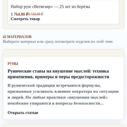
520,00 ₽.
Набор рун «Вегвезир» — 25 шт из берёзы
1 764,00
₽
2 520,00
₽
Первоначальная
Текущая
Смотреть товар
цена
цена:
составляла
1
2
764,00 ₽.
520,00 ₽.
42 МАТЕРИАЛОВ
Выберите материал или сразу посмотрите изделия по этой теме.
РУНЫ
Рунические ставы на внушение мыслей: техника
применения, примеры и меры предосторожности
В рунической традиции встречаются формулы,
призванные усиливать влияние оператора на ситуацию
и людей. Но любые практики «внушения мыслей»
неизбежно упираются в вопросы безопасности...
Открыть статью