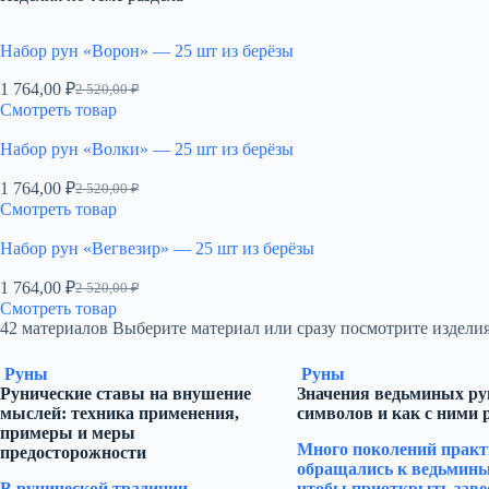
Набор рун «Ворон» — 25 шт из берёзы
1 764,00
₽
2 520,00
₽
Первоначальная
Текущая
Смотреть товар
цена
цена:
составляла
1
Набор рун «Волки» — 25 шт из берёзы
2
764,00 ₽.
520,00 ₽.
1 764,00
₽
2 520,00
₽
Первоначальная
Текущая
Смотреть товар
цена
цена:
составляла
1
Набор рун «Вегвезир» — 25 шт из берёзы
2
764,00 ₽.
520,00 ₽.
1 764,00
₽
2 520,00
₽
Первоначальная
Текущая
Смотреть товар
цена
цена:
42 материалов
Выберите материал или сразу посмотрите изделия
составляла
1
2
764,00 ₽.
Руны
Руны
520,00 ₽.
Рунические ставы на внушение
Значения ведьминых рун
мыслей: техника применения,
символов и как с ними 
примеры и меры
Много поколений практ
предосторожности
обращались к ведьмины
В рунической традиции
чтобы приоткрыть заве