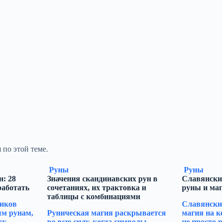
 по этой теме.
Руны
Руны
: 28
Значения скандинавских рун в
Славянски
работать
сочетаниях, их трактовка и
руны и ма
таблицы с комбинациями
иков
Славянски
м рунам,
Руническая магия раскрывается
магия на к
су
во всю силу, когда символы
не просто 