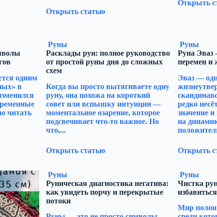
Открыть с
Открыть статью
Руны
Руны
мволы
Расклады рун: полное руководство
Руна Эваз
гов
от простой руны дня до сложных
перемен и
схем
ется одним
Эваз — одн
ных» в
Когда вы просто вытягиваете одну
жизнеутве
 изменился
руну, она похожа на короткий
скандинавс
временные
совет или вспышку интуиции —
редко несё
но читать
моментальное озарение, которое
значение и
подсвечивает что-то важное. Но
на динамик
что,...
положитель
Открыть статью
Открыть с
Руны
Руны
Руническая диагностика негатива:
Чистка рун
как увидеть порчу и перекрытые
избавиться
потоки
Мир полон
Руны — это не просто символы
среди кото