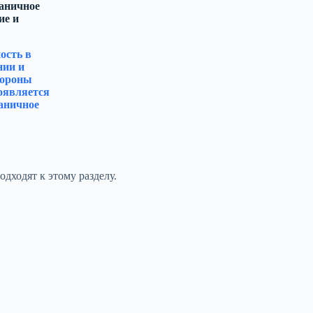
раничное
ие и
ость в
нии и
тороны
оявляется
аничное
дходят к этому разделу.