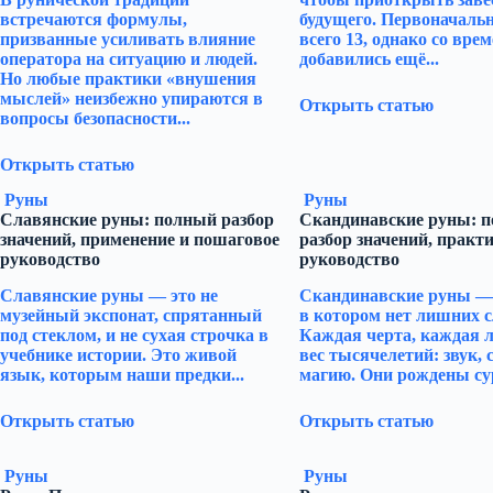
встречаются формулы,
будущего. Первоначаль
призванные усиливать влияние
всего 13, однако со вре
оператора на ситуацию и людей.
добавились ещё...
Но любые практики «внушения
мыслей» неизбежно упираются в
Открыть статью
вопросы безопасности...
Открыть статью
Руны
Руны
Славянские руны: полный разбор
Скандинавские руны: 
значений, применение и пошаговое
разбор значений, практи
руководство
руководство
Славянские руны — это не
Скандинавские руны — 
музейный экспонат, спрятанный
в котором нет лишних с
под стеклом, и не сухая строчка в
Каждая черта, каждая л
учебнике истории. Это живой
вес тысячелетий: звук, 
язык, которым наши предки...
магию. Они рождены су
Открыть статью
Открыть статью
Руны
Руны