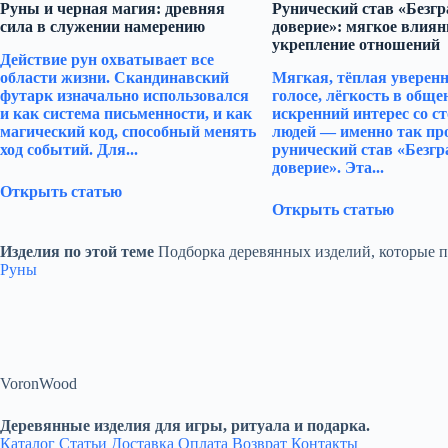
Руны и черная магия: древняя
Рунический став «Безг
сила в служении намерению
доверие»: мягкое влиян
укрепление отношений
Действие рун охватывает все
области жизни. Скандинавский
Мягкая, тёплая уверенн
футарк изначально использовался
голосе, лёгкость в обще
и как система письменности, и как
искренний интерес со с
магический код, способный менять
людей — именно так пр
ход событий. Для...
рунический став «Безгр
доверие». Эта...
Открыть статью
Открыть статью
Изделия по этой теме
Подборка деревянных изделий, которые по
Руны
VoronWood
Деревянные изделия для игры, ритуала и подарка.
Каталог
Статьи
Доставка
Оплата
Возврат
Контакты