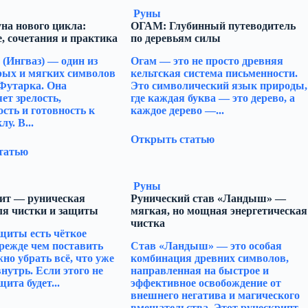
Руны
на нового цикла:
ОГАМ: Глубинный путеводитель
, сочетания и практика
по деревьям силы
 (Ингваз) — один из
Огам — это не просто древняя
рых и мягких символов
кельтская система письменности.
Футарка. Она
Это символический язык природы,
ет зрелость,
где каждая буква — это дерево, а
сть и готовность к
каждое дерево —...
у. В...
Открыть статью
татью
Руны
ит — руническая
Рунический став «Ландыш» —
ля чистки и защиты
мягкая, но мощная энергетическая
чистка
щиты есть чёткое
режде чем поставить
Став «Ландыш» — это особая
жно убрать всё, что уже
комбинация древних символов,
нутрь. Если этого не
направленная на быстрое и
щита будет...
эффективное освобождение от
внешнего негатива и магического
вмешательства. Этот рунескрипт