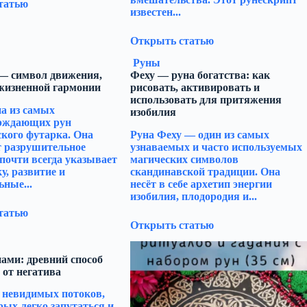
татью
известен...
Открыть статью
Руны
 — символ движения,
Феху — руна богатства: как
 жизненной гармонии
рисовать, активировать и
использовать для притяжения
а из самых
изобилия
рждающих рун
кого футарка. Она
Руна Феху — один из самых
т разрушительное
узнаваемых и часто используемых
 почти всегда указывает
магических символов
у, развитие и
скандинавской традиции. Она
ные...
несёт в себе архетип энергии
изобилия, плодородия и...
татью
Открыть статью
ами: древний способ
 от негатива
 невидимых потоков,
рых легко запутаться и