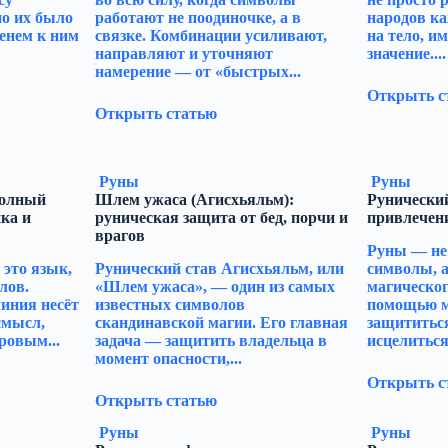
но их было
работают не поодиночке, а в
народов к
менем к ним
связке. Комбинации усиливают,
на тело, и
направляют и уточняют
значение....
намерение — от «быстрых...
Открыть с
Открыть статью
Руны
Руны
полный
Шлем ужаса (Агисхьяльм):
Рунический
ка и
руническая защита от бед, порчи и
привлечен
врагов
Руны — не
это язык,
Рунический став Агисхьяльм, или
символы, 
лов.
«Шлем ужаса», — один из самых
магическог
иния несёт
известных символов
помощью м
смысл,
скандинавской магии. Его главная
защититься
ровым...
задача — защитить владельца в
исцелиться,
момент опасности,...
Открыть с
Открыть статью
Руны
Руны