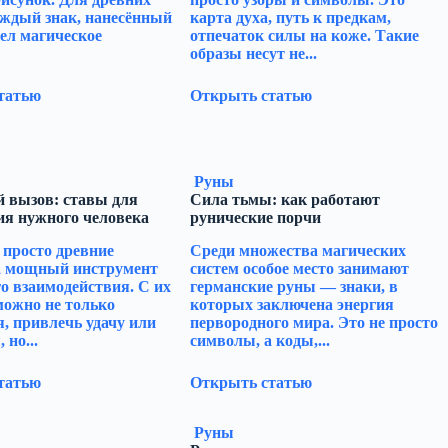
аждый знак, нанесённый
карта духа, путь к предкам,
мел магическое
отпечаток силы на коже. Такие
образы несут не...
татью
Открыть статью
Руны
 вызов: ставы для
Сила тьмы: как работают
ия нужного человека
рунические порчи
 просто древние
Среди множества магических
а мощный инструмент
систем особое место занимают
о взаимодействия. С их
германские руны — знаки, в
ожно не только
которых заключена энергия
, привлечь удачу или
первородного мира. Это не просто
 но...
символы, а коды,...
татью
Открыть статью
Руны