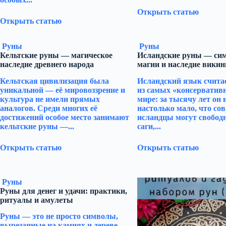
Открыть статью
Открыть статью
Руны
Руны
Кельтские руны — магическое
Исландские руны — си
наследие древнего народа
магии и наследие викин
Кельтская цивилизация была
Исландский язык счита
уникальной — её мировоззрение и
из самых «консерватив
культура не имели прямых
мире: за тысячу лет он
аналогов. Среди многих её
настолько мало, что со
достижений особое место занимают
исландцы могут свобод
кельтские руны —...
саги,...
Открыть статью
Открыть статью
Руны
Руны для денег и удачи: практики,
ритуалы и амулеты
Руны — это не просто символы,
вырезанные на камнях и дереве.