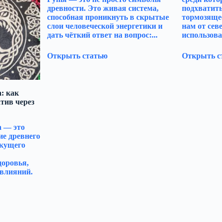
древности. Это живая система,
подхватить
способная проникнуть в скрытые
тормозяще
слои человеческой энергетики и
нам от сев
дать чёткий ответ на вопрос:...
использова
Открыть статью
Открыть с
: как
тив через
а — это
ие древнего
екущего
доровья,
влияний.