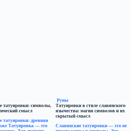
Руны
е татуировки: символы,
Татуировки в стиле славянского
гический смысл
язычества: магия символов и их
скрытый смысл
е татуировки: древняя
оже Татуировка — это
Славянские татуировки — это не
рисунок. Для древних
просто узоры и символы. Это