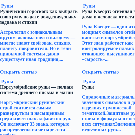
Руны
Руны
Рунический гороскоп: как выбрать
Руна Квеорт: огненная 
свою руну по дате рождения, знаку
дома и человека от нега
зодиака и стихии
Руна Квеорт — один из
Астрология с зодиакальным
мощных символов огнё
кругом знакома почти каждому —
очистки в нортумбрийск
многие знают свой знак, стихию,
Этот знак работает как
планету-покровителя. Но в тени
контролируемое пламя:
привычной системы давно
отжившее, высушивает
существует иная традиция,...
«сырость»...
Открыть статью
Открыть статью
Руны
Руны
Нортумбрийские руны — полная
Руны
система древнего письма и магии
Справочные материалы 
Нортумбрийский рунический
значениях символов и 
строй считается самым
изделиях с рунической
развернутым и насыщенным
тематикой.Защитные р
среди известных алфавитов рун.
ставы и формулы от не
Он включает 33 знака, которые
всех ситуацияхЗначени
распределены на четыре атта —
ведьминых рун:...
особых...