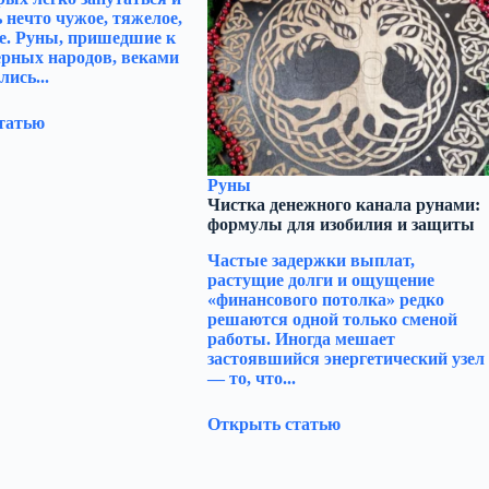
 нечто чужое, тяжелое,
е. Руны, пришедшие к
ерных народов, веками
лись...
татью
Руны
Чистка денежного канала рунами:
формулы для изобилия и защиты
Частые задержки выплат,
растущие долги и ощущение
«финансового потолка» редко
решаются одной только сменой
работы. Иногда мешает
застоявшийся энергетический узел
— то, что...
Открыть статью