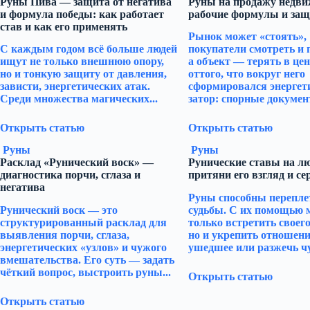
Руны Пива — защита от негатива
Руны на продажу недви
и формула победы: как работает
рабочие формулы и защ
став и как его применять
Рынок может «стоять»,
С каждым годом всё больше людей
покупатели смотреть и 
ищут не только внешнюю опору,
а объект — терять в цен
но и тонкую защиту от давления,
оттого, что вокруг него
зависти, энергетических атак.
сформировался энергет
Среди множества магических...
затор: спорные документ
Открыть статью
Открыть статью
Руны
Руны
Расклад «Рунический воск» —
Рунические ставы на л
диагностика порчи, сглаза и
притяни его взгляд и се
негатива
Руны способны перепле
Рунический воск — это
судьбы. С их помощью 
структурированный расклад для
только встретить своего
выявления порчи, сглаза,
но и укрепить отношени
энергетических «узлов» и чужого
ушедшее или разжечь чу
вмешательства. Его суть — задать
чёткий вопрос, выстроить руны...
Открыть статью
Открыть статью