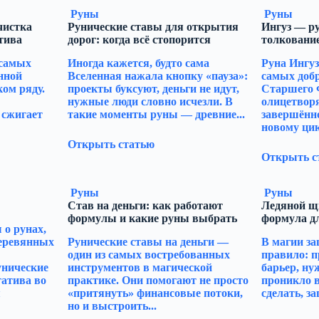
Руны
Руны
чистка
Рунические ставы для открытия
Ингуз — ру
тива
дорог: когда всё стопорится
толкование
 самых
Иногда кажется, будто сама
Руна Ингуз
нной
Вселенная нажала кнопку «пауза»:
самых доб
ом ряду.
проекты буксуют, деньги не идут,
Старшего 
нужные люди словно исчезли. В
олицетворя
 сжигает
такие моменты руны — древние...
завершённо
новому цикл
Открыть статью
Открыть с
Руны
Руны
Став на деньги: как работают
Ледяной щ
формулы и какие руны выбрать
формула д
о рунах,
деревянных
Рунические ставы на деньги —
В магии за
один из самых востребованных
правило: п
унические
инструментов в магической
барьер, ну
гатива во
практике. Они помогают не просто
проникло в
я
«притянуть» финансовые потоки,
сделать, за
но и выстроить...