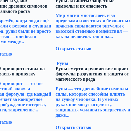
енег и удачи:
Руны алхаинты: запретные
ние древних символов
символы и их опасность
ального роста
Мир магии многослоен, и за
времён, когда люди ещё
пределами известных и безопасных
али с ветром и слушали
практик скрываются ритуалы с
ра, руны были не просто
высокой степенью воздействия —
стью — они были
как на человека, так и на...
ми между...
Открыть статью
татью
Руны
 приворот: ставы на
Руны смерти и рунические порчи:
расть и привязку
формулы разрушения и защита от
магического вреда
 приворот — это не
етный знак», а
Руны — это древнейшие символы
ая формула, где каждый
силы, которые способны влиять
ечает за конкретное
на судьбу человека. В умелых
пробуждение интереса,
руках они могут исцелять,
ги, закрепление...
защищать, усиливать энергетику и
даже...
татью
Открыть статью