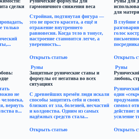
жимости:
Рунические формулы для
Руны для д
ита сделки
гармоничного снижения веса
использова
для матери
Стройная, подтянутая фигура —
пропадать,
это не просто красота, а ещё и
В глубине 
е только
отражение внутреннего
разговарив
равновесия. Когда тело в тонусе,
голос кост
ический
настроение становится легче, а
письменно
ы,...
уверенность...
посредника
Открыть статью
Открыть с
Руны
Руны
юбовь:
Защитные рунические ставы и
Рунический
рдце
формулы от негатива во всех
любовь, ст
ситуациях
тать
Рунический
можно не
С древнейших времён люди искали
один «секр
 человека,
способы защитить себя и своих
продуманн
я, вернуть
близких от зла, болезней, несчастий
символ отв
вства в...
и колдовства. Одним из самых
действие: 
надёжных средств стала...
усиление тя
Открыть статью
Открыть с