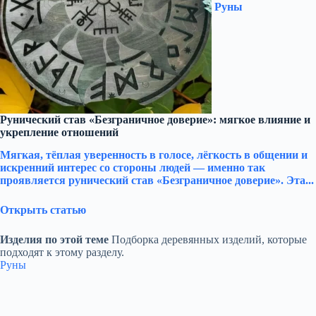
Руны
Рунический став «Безграничное доверие»: мягкое влияние и
укрепление отношений
Мягкая, тёплая уверенность в голосе, лёгкость в общении и
искренний интерес со стороны людей — именно так
проявляется рунический став «Безграничное доверие». Эта...
Открыть статью
Изделия по этой теме
Подборка деревянных изделий, которые
подходят к этому разделу.
Руны