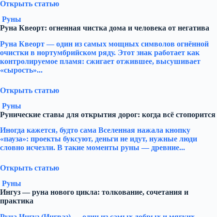
Открыть статью
Руны
Руна Квеорт: огненная чистка дома и человека от негатива
Руна Квеорт — один из самых мощных символов огнённой
очистки в нортумбрийском ряду. Этот знак работает как
контролируемое пламя: сжигает отжившее, высушивает
«сырость»...
Открыть статью
Руны
Рунические ставы для открытия дорог: когда всё стопорится
Иногда кажется, будто сама Вселенная нажала кнопку
«пауза»: проекты буксуют, деньги не идут, нужные люди
словно исчезли. В такие моменты руны — древние...
Открыть статью
Руны
Ингуз — руна нового цикла: толкование, сочетания и
практика
Руна Ингуз (Ингваз) — один из самых добрых и мягких