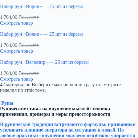
Набор рун «Ворон» — 25 шт из берёзы
1 764,00
₽
2 520,00
₽
Первоначальная
Текущая
Смотреть товар
цена
цена:
составляла
1
Набор рун «Волки» — 25 шт из берёзы
2
764,00 ₽.
520,00 ₽.
1 764,00
₽
2 520,00
₽
Первоначальная
Текущая
Смотреть товар
цена
цена:
составляла
1
Набор рун «Вегвезир» — 25 шт из берёзы
2
764,00 ₽.
520,00 ₽.
1 764,00
₽
2 520,00
₽
Первоначальная
Текущая
Смотреть товар
цена
цена:
42 материалов
Выберите материал или сразу посмотрите
составляла
1
изделия по этой теме.
2
764,00 ₽.
520,00 ₽.
Руны
Рунические ставы на внушение мыслей: техника
применения, примеры и меры предосторожности
В рунической традиции встречаются формулы, призванные
усиливать влияние оператора на ситуацию и людей. Но
любые практики «внушения мыслей» неизбежно упираются