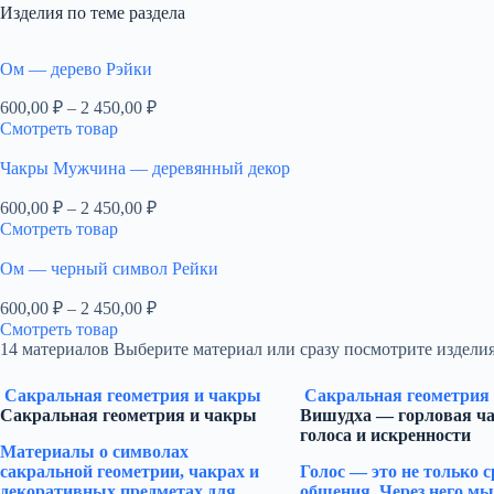
Изделия по теме раздела
Ом — дерево Рэйки
Диапазон
600,00
₽
–
2 450,00
₽
цен:
Смотреть товар
600,00 ₽
–
Чакры Мужчина — деревянный декор
2
Диапазон
600,00
₽
–
2 450,00
₽
450,00 ₽
цен:
Смотреть товар
600,00 ₽
–
Ом — черный символ Рейки
2
Диапазон
600,00
₽
–
2 450,00
₽
450,00 ₽
цен:
Смотреть товар
600,00 ₽
14 материалов
Выберите материал или сразу посмотрите изделия
–
2
Сакральная геометрия и чакры
Сакральная геометрия
450,00 ₽
Сакральная геометрия и чакры
Вишудха — горловая ча
голоса и искренности
Материалы о символах
сакральной геометрии, чакрах и
Голос — это не только с
декоративных предметах для
общения. Через него мы