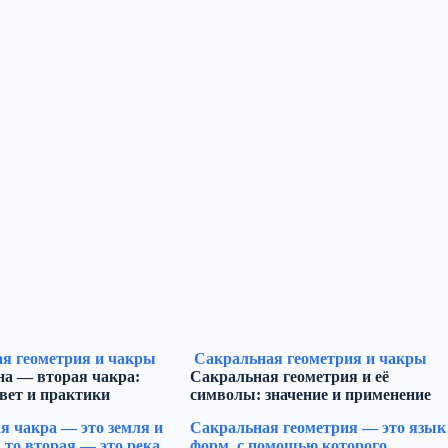
я геометрия и чакры
Сакральная геометрия и чакры
на — вторая чакра:
Сакральная геометрия и её
цвет и практики
символы: значение и применение
я чакра — это земля и
Сакральная геометрия — это язык
 то вторая — это река,
форм, с помощью которого