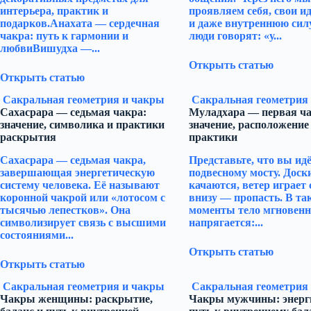
интерьера, практик и
проявляем себя, свои и
подарков.Анахата — сердечная
и даже внутреннюю сил
чакра: путь к гармонии и
люди говорят: «у...
любвиВишудха —...
Открыть статью
Открыть статью
Сакральная геометрия и чакры
Сакральная геометрия
Сахасрара — седьмая чакра:
Муладхара — первая ча
значение, символика и практики
значение, расположение
раскрытия
практики
Сахасрара — седьмая чакра,
Представьте, что вы идё
завершающая энергетическую
подвесному мосту. Доск
систему человека. Её называют
качаются, ветер играет 
коронной чакрой или «лотосом с
внизу — пропасть. В та
тысячью лепестков». Она
моменты тело мгновенн
символизирует связь с высшими
напрягается:...
состояниями...
Открыть статью
Открыть статью
Сакральная геометрия и чакры
Сакральная геометрия
Чакры женщины: раскрытие,
Чакры мужчины: энерги