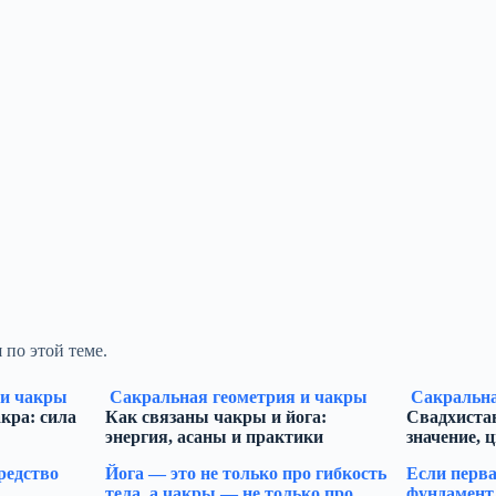
 по этой теме.
 и чакры
Сакральная геометрия и чакры
Сакральна
кра: сила
Как связаны чакры и йога:
Свадхиста
энергия, асаны и практики
значение, 
редство
Йога — это не только про гибкость
Если перва
тела, а чакры — не только про
фундамент,