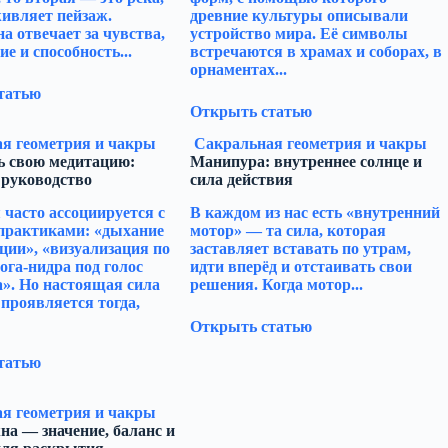
ивляет пейзаж.
древние культуры описывали
а отвечает за чувства,
устройство мира. Её символы
е и способность...
встречаются в храмах и соборах, в
орнаментах...
татью
Открыть статью
я геометрия и чакры
Сакральная геометрия и чакры
ь свою медитацию:
Манипура: внутреннее солнце и
 руководство
сила действия
часто ассоциируется с
В каждом из нас есть «внутренний
практиками: «дыхание
мотор» — та сила, которая
ции», «визуализация по
заставляет вставать по утрам,
йога-нидра под голос
идти вперёд и отстаивать свои
». Но настоящая сила
решения. Когда мотор...
проявляется тогда,
Открыть статью
татью
я геометрия и чакры
а — значение, баланс и