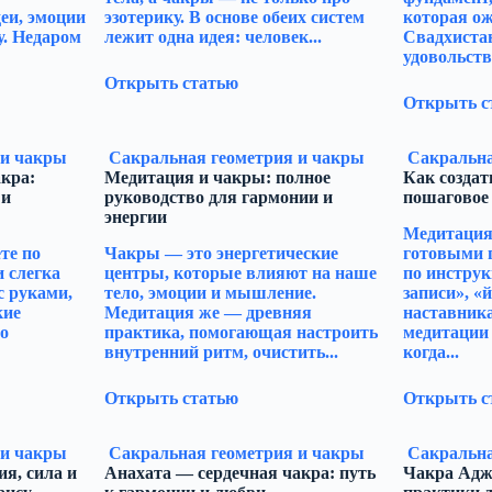
деи, эмоции
эзотерику. В основе обеих систем
которая ож
у. Недаром
лежит одна идея: человек...
Свадхистан
удовольстви
Открыть статью
Открыть с
 и чакры
Сакральная геометрия и чакры
Сакральна
кра:
Медитация и чакры: полное
Как создат
 и
руководство для гармонии и
пошаговое
энергии
Медитация 
те по
Чакры — это энергетические
готовыми 
и слегка
центры, которые влияют на наше
по инструк
с руками,
тело, эмоции и мышление.
записи», «
кие
Медитация же — древняя
наставника
о
практика, помогающая настроить
медитации 
внутренний ритм, очистить...
когда...
Открыть статью
Открыть с
 и чакры
Сакральная геометрия и чакры
Сакральна
я, сила и
Анахата — сердечная чакра: путь
Чакра Аджн