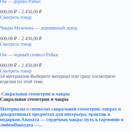
Ом — дерево Рэйки
Диапазон
600,00
₽
–
2 450,00
₽
цен:
Смотреть товар
600,00 ₽
–
Чакры Мужчина — деревянный декор
2
Диапазон
600,00
₽
–
2 450,00
₽
450,00 ₽
цен:
Смотреть товар
600,00 ₽
–
Ом — черный символ Рейки
2
Диапазон
600,00
₽
–
2 450,00
₽
450,00 ₽
цен:
Смотреть товар
600,00 ₽
14 материалов
Выберите материал или сразу посмотрите
–
изделия по этой теме.
2
450,00 ₽
Сакральная геометрия и чакры
Сакральная геометрия и чакры
Материалы о символах сакральной геометрии, чакрах и
декоративных предметах для интерьера, практик и
подарков.Анахата — сердечная чакра: путь к гармонии и
любвиВишудха —...