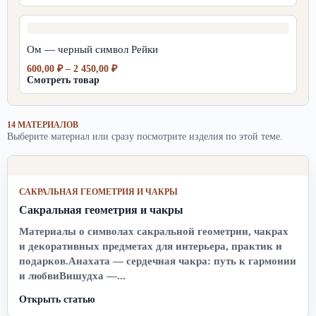
600,00 ₽
–
2
450,00 ₽
Ом — черный символ Рейки
Диапазон
600,00
₽
–
2 450,00
₽
цен:
Смотреть товар
600,00 ₽
–
2
14 МАТЕРИАЛОВ
450,00 ₽
Выберите материал или сразу посмотрите изделия по этой теме.
САКРАЛЬНАЯ ГЕОМЕТРИЯ И ЧАКРЫ
Сакральная геометрия и чакры
Материалы о символах сакральной геометрии, чакрах
и декоративных предметах для интерьера, практик и
подарков.Анахата — сердечная чакра: путь к гармонии
и любвиВишудха —...
Открыть статью