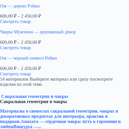
Ом — дерево Рэйки
Диапазон
600,00
₽
–
2 450,00
₽
цен:
Смотреть товар
600,00 ₽
–
Чакры Мужчина — деревянный декор
2
Диапазон
600,00
₽
–
2 450,00
₽
450,00 ₽
цен:
Смотреть товар
600,00 ₽
–
Ом — черный символ Рейки
2
Диапазон
600,00
₽
–
2 450,00
₽
450,00 ₽
цен:
Смотреть товар
600,00 ₽
14 материалов
Выберите материал или сразу посмотрите
–
изделия по этой теме.
2
450,00 ₽
Сакральная геометрия и чакры
Сакральная геометрия и чакры
Материалы о символах сакральной геометрии, чакрах и
декоративных предметах для интерьера, практик и
подарков.Анахата — сердечная чакра: путь к гармонии и
любвиВишудха —...