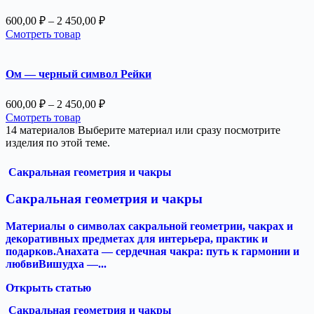
450,00 ₽
Диапазон
600,00
₽
–
2 450,00
₽
цен:
Смотреть товар
600,00 ₽
–
2
Ом — черный символ Рейки
450,00 ₽
Диапазон
600,00
₽
–
2 450,00
₽
цен:
Смотреть товар
600,00 ₽
14 материалов
Выберите материал или сразу посмотрите
–
изделия по этой теме.
2
450,00 ₽
Сакральная геометрия и чакры
Сакральная геометрия и чакры
Материалы о символах сакральной геометрии, чакрах и
декоративных предметах для интерьера, практик и
подарков.Анахата — сердечная чакра: путь к гармонии и
любвиВишудха —...
Открыть статью
Сакральная геометрия и чакры