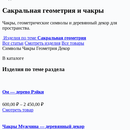
Сакральная геометрия и чакры
Чакры, геометрические символы и деревянный декор для
пространства.
Изделия по теме
Сакральная геометрия
Все статьи
Смотреть изделия
Все товары
Символы
Чакры
Геометрия
Декор
В каталоге
Изделия по теме раздела
Ом — дерево Рэйки
Диапазон
600,00
₽
–
2 450,00
₽
цен:
Смотреть товар
600,00 ₽
–
2
Чакры Мужчина — деревянный декор