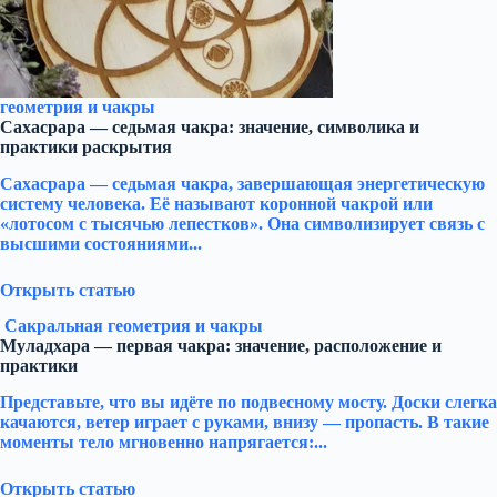
геометрия и чакры
Сахасрара — седьмая чакра: значение, символика и
практики раскрытия
Сахасрара — седьмая чакра, завершающая энергетическую
систему человека. Её называют коронной чакрой или
«лотосом с тысячью лепестков». Она символизирует связь с
высшими состояниями...
Открыть статью
Сакральная геометрия и чакры
Муладхара — первая чакра: значение, расположение и
практики
Представьте, что вы идёте по подвесному мосту. Доски слегка
качаются, ветер играет с руками, внизу — пропасть. В такие
моменты тело мгновенно напрягается:...
Открыть статью