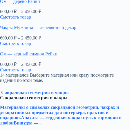
Ом — дерево Рэйки
Диапазон
600,00
₽
–
2 450,00
₽
цен:
Смотреть товар
600,00 ₽
–
Чакры Мужчина — деревянный декор
2
Диапазон
600,00
₽
–
2 450,00
₽
450,00 ₽
цен:
Смотреть товар
600,00 ₽
–
Ом — черный символ Рейки
2
Диапазон
600,00
₽
–
2 450,00
₽
450,00 ₽
цен:
Смотреть товар
600,00 ₽
14 материалов
Выберите материал или сразу посмотрите
–
изделия по этой теме.
2
450,00 ₽
Сакральная геометрия и чакры
Сакральная геометрия и чакры
Материалы о символах сакральной геометрии, чакрах и
декоративных предметах для интерьера, практик и
подарков.Анахата — сердечная чакра: путь к гармонии и
любвиВишудха —...