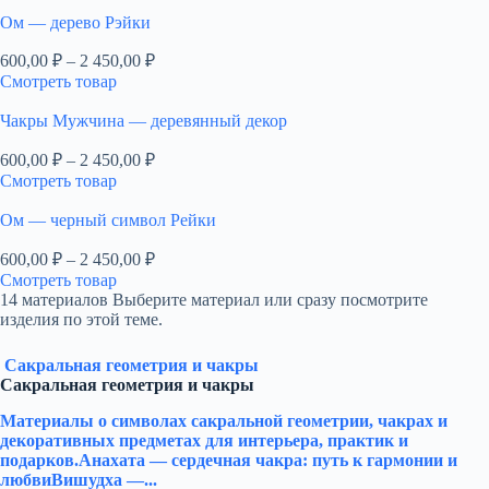
Ом — дерево Рэйки
Диапазон
600,00
₽
–
2 450,00
₽
цен:
Смотреть товар
600,00 ₽
–
Чакры Мужчина — деревянный декор
2
Диапазон
600,00
₽
–
2 450,00
₽
450,00 ₽
цен:
Смотреть товар
600,00 ₽
–
Ом — черный символ Рейки
2
Диапазон
600,00
₽
–
2 450,00
₽
450,00 ₽
цен:
Смотреть товар
600,00 ₽
14 материалов
Выберите материал или сразу посмотрите
–
изделия по этой теме.
2
450,00 ₽
Сакральная геометрия и чакры
Сакральная геометрия и чакры
Материалы о символах сакральной геометрии, чакрах и
декоративных предметах для интерьера, практик и
подарков.Анахата — сердечная чакра: путь к гармонии и
любвиВишудха —...