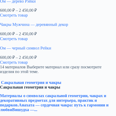
Ом — дерево Рэйки
Диапазон
600,00
₽
–
2 450,00
₽
цен:
Смотреть товар
600,00 ₽
–
Чакры Мужчина — деревянный декор
2
Диапазон
600,00
₽
–
2 450,00
₽
450,00 ₽
цен:
Смотреть товар
600,00 ₽
–
Ом — черный символ Рейки
2
Диапазон
600,00
₽
–
2 450,00
₽
450,00 ₽
цен:
Смотреть товар
600,00 ₽
14 материалов
Выберите материал или сразу посмотрите
–
изделия по этой теме.
2
450,00 ₽
Сакральная геометрия и чакры
Сакральная геометрия и чакры
Материалы о символах сакральной геометрии, чакрах и
декоративных предметах для интерьера, практик и
подарков.Анахата — сердечная чакра: путь к гармонии и
любвиВишудха —...