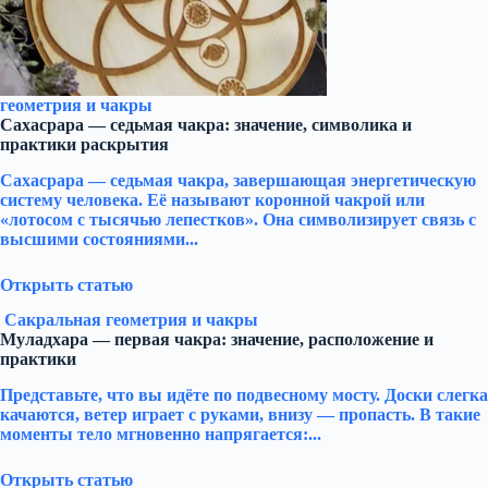
геометрия и чакры
Сахасрара — седьмая чакра: значение, символика и
практики раскрытия
Сахасрара — седьмая чакра, завершающая энергетическую
систему человека. Её называют коронной чакрой или
«лотосом с тысячью лепестков». Она символизирует связь с
высшими состояниями...
Открыть статью
Сакральная геометрия и чакры
Муладхара — первая чакра: значение, расположение и
практики
Представьте, что вы идёте по подвесному мосту. Доски слегка
качаются, ветер играет с руками, внизу — пропасть. В такие
моменты тело мгновенно напрягается:...
Открыть статью