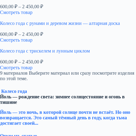
Диапазон
600,00
₽
–
2 450,00
₽
цен:
Смотреть товар
600,00 ₽
–
Колесо года с рунами и деревом жизни — алтарная доска
2
Диапазон
600,00
₽
–
2 450,00
₽
450,00 ₽
цен:
Смотреть товар
600,00 ₽
–
Колесо года с трискелем и лунным циклом
2
Диапазон
600,00
₽
–
2 450,00
₽
450,00 ₽
цен:
Смотреть товар
600,00 ₽
9 материалов
Выберите материал или сразу посмотрите изделия
–
по этой теме.
2
450,00 ₽
Колесо года
Йоль — рождение света: зимнее солнцестояние и огонь в
тишине
Йоль — это ночь, в которой солнце почти не встаёт. Но оно
возвращается. Это самый тёмный день в году, когда тьма
достигает своей...
Открыть статью