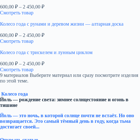
Диапазон
600,00
₽
–
2 450,00
₽
цен:
Смотреть товар
600,00 ₽
–
Колесо года с рунами и деревом жизни — алтарная доска
2
Диапазон
600,00
₽
–
2 450,00
₽
450,00 ₽
цен:
Смотреть товар
600,00 ₽
–
Колесо года с трискелем и лунным циклом
2
Диапазон
600,00
₽
–
2 450,00
₽
450,00 ₽
цен:
Смотреть товар
600,00 ₽
9 материалов
Выберите материал или сразу посмотрите изделия
–
по этой теме.
2
450,00 ₽
Колесо года
Йоль — рождение света: зимнее солнцестояние и огонь в
тишине
Йоль — это ночь, в которой солнце почти не встаёт. Но оно
возвращается. Это самый тёмный день в году, когда тьма
достигает своей...
Открыть статью