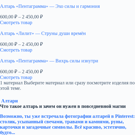
Алтарь «Пентаграмма» — Эхо силы и гармония
Диапазон
600,00
₽
–
2 450,00
₽
цен:
Смотреть товар
600,00 ₽
–
Алтарь «Лилит» — Струны души времён
2
Диапазон
600,00
₽
–
2 450,00
₽
450,00 ₽
цен:
Смотреть товар
600,00 ₽
–
Алтарь «Пентаграмма» — Вихрь силы изнутри
2
Диапазон
600,00
₽
–
2 450,00
₽
450,00 ₽
цен:
Смотреть товар
600,00 ₽
1 материал
Выберите материал или сразу посмотрите изделия по
–
этой теме.
2
450,00 ₽
Алтари
Что такое алтарь и зачем он нужен в повседневной магии
Возможно, ты уже встречала фотографии алтарей в Pinterest:
столик, усыпанный свечами, травами и камнями, руны,
карточки и загадочные символы. Всё красиво, эстетично,
будто...