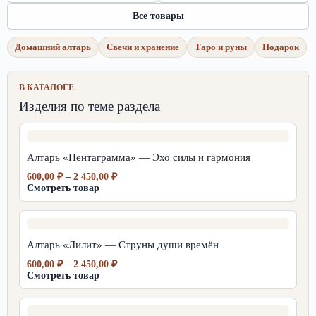
Все товары
Домашний алтарь
Свечи и хранение
Таро и руны
Подарок
В КАТАЛОГЕ
Изделия по теме раздела
Алтарь «Пентаграмма» — Эхо силы и гармония
Диапазон
600,00
₽
–
2 450,00
₽
цен:
Смотреть товар
600,00 ₽
–
2
450,00 ₽
Алтарь «Лилит» — Струны души времён
Диапазон
600,00
₽
–
2 450,00
₽
цен:
Смотреть товар
600,00 ₽
–
2