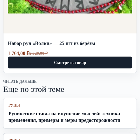
Набор рун «Волки» — 25 шт из берёзы
1 764,00
₽
2 520,00
₽
Первоначальная
Текущая
цена
цена:
Смотреть товар
составляла
1
2
764,00 ₽.
520,00 ₽.
ЧИТАТЬ ДАЛЬШЕ
Еще по этой теме
РУНЫ
Рунические ставы на внушение мыслей: техника
применения, примеры и меры предосторожности