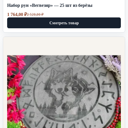
Набор рун «Вегвезир» — 25 шт из берёзы
1 764,00
₽
2 520,00
₽
Первоначальная
Текущая
цена
цена:
Смотреть товар
составляла
1
2
764,00 ₽.
520,00 ₽.