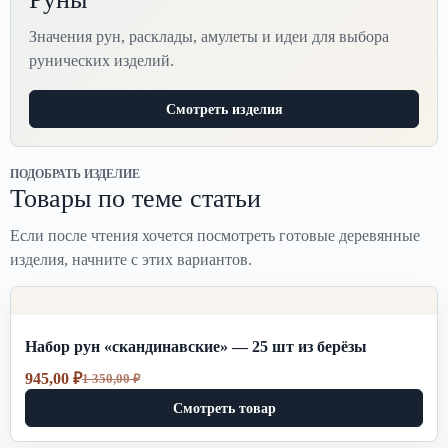
Значения рун, расклады, амулеты и идеи для выбора
рунических изделий.
Смотреть изделия
ПОДОБРАТЬ ИЗДЕЛИЕ
Товары по теме статьи
Если после чтения хочется посмотреть готовые деревянные
изделия, начните с этих вариантов.
Набор рун «скандинавские» — 25 шт из берёзы
945,00
₽
1 350,00
₽
Первоначальная
Текущая
цена
цена:
Смотреть товар
составляла
945,00 ₽.
1