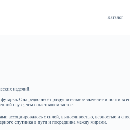
Каталог
ческих изделий.
утарка. Она редко несёт разрушительное значение и почти всег
нной паузе, чем о настоящем застое.
ками ассоциировалось с силой, выносливостью, верностью и спо
верного спутника в пути и посредника между мирами.