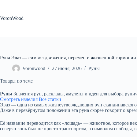
Перейти
к
сути
VoronWood
Руна Эваз — символ движения, перемен и жизненной гармонии
Voronwood
27 июня, 2026
Руны
Товары по теме
Руны
Значения рун, расклады, амулеты и идеи для выбора руни
Смотреть изделия
Все статьи
Эваз — одна из самых жизнеутверждающих рун скандинавского ф
Даже в перевёрнутом положении эта руна скорее говорит о време
Её название переводится как «лошадь» — животное, которое ве
северян конь был не просто транспортом, а символом свободы, 