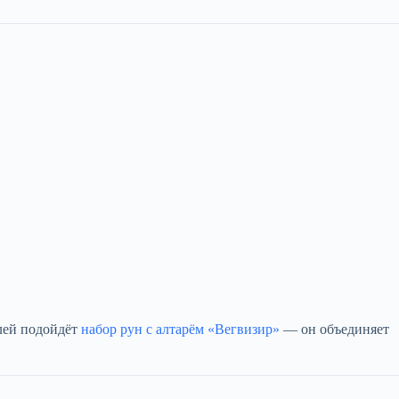
лей подойдёт
набор
рун
с алтарём «Вегвизир»
— он объединяет