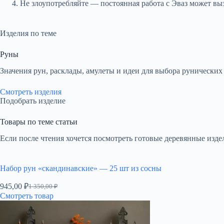
Не злоупотребляйте — постоянная работа с Эваз может вы
Изделия по теме
Руны
Значения рун, расклады, амулеты и идеи для выбора рунических
Смотреть изделия
Подобрать изделие
Товары по теме статьи
Если после чтения хочется посмотреть готовые деревянные издел
Набор рун «скандинавские» — 25 шт из сосны
945,00
₽
1 350,00
₽
Первоначальная
Текущая
Смотреть товар
цена
цена:
составляла
945,00 ₽.
1