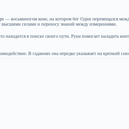
ире — восьминогом коне, на котором бог Один перемещался ме
с высшими силами и переносу знаний между измерениями.
кто находится в поиске своего пути. Руна помогает наладить ко
аимодействие. В гаданиях она нередко указывает на крепкий сою