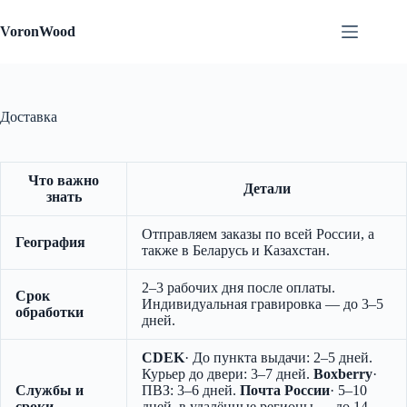
Перейти
к
VoronWood
сути
Доставка
Что важно
Детали
знать
Отправляем заказы по всей России, а
География
также в Беларусь и Казахстан.
2–3 рабочих дня после оплаты.
Срок
Индивидуальная гравировка — до 3–5
обработки
дней.
CDEK
· До пункта выдачи: 2–5 дней.
Курьер до двери: 3–7 дней.
Boxberry
·
Службы и
ПВЗ: 3–6 дней.
Почта России
· 5–10
сроки
дней, в удалённые регионы — до 14