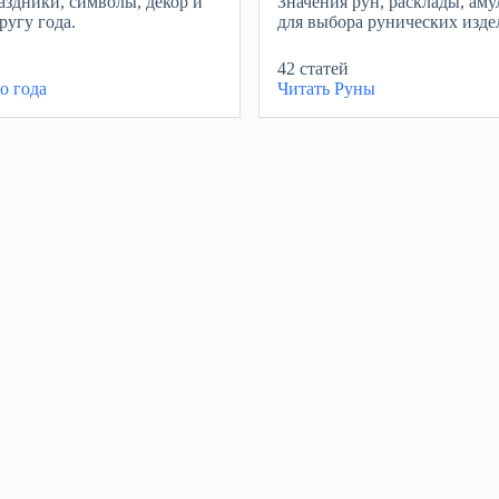
здники, символы, декор и
Значения рун, расклады, аму
ругу года.
для выбора рунических изде
42 статей
о года
Читать
Руны