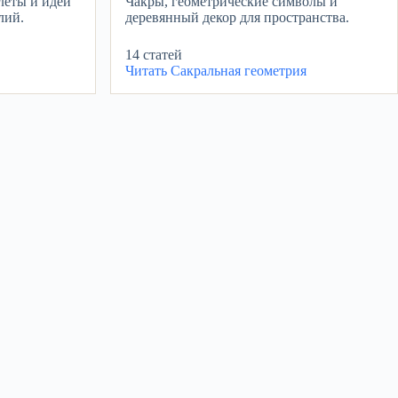
леты и идеи
Чакры, геометрические символы и
лий.
деревянный декор для пространства.
14 статей
Читать
Сакральная геометрия