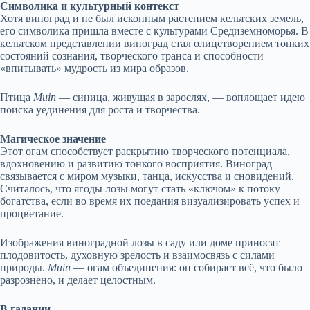
Символика и культурный контекст
Хотя виноград и не был исконным растением кельтских земель,
его символика пришла вместе с культурами Средиземноморья. В
кельтском представлении виноград стал олицетворением тонких
состояний сознания, творческого транса и способности
«впитывать» мудрость из мира образов.
Птица
Muin
— синица, живущая в зарослях, — воплощает идею
поиска уединения для роста и творчества.
Магическое значение
Этот огам способствует раскрытию творческого потенциала,
вдохновению и развитию тонкого восприятия. Виноград
связывается с миром музыки, танца, искусства и сновидений.
Считалось, что ягоды лозы могут стать «ключом» к потоку
богатства, если во время их поедания визуализировать успех и
процветание.
Изображения виноградной лозы в саду или доме приносят
плодовитость, духовную зрелость и взаимосвязь с силами
природы.
Muin
— огам объединения: он собирает всё, что было
разрознено, и делает целостным.
В гадании