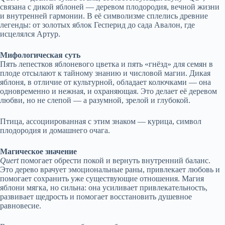
связана с дикой яблоней — деревом плодородия, вечной жизни
и внутренней гармонии. В её символизме сплелись древние
легенды: от золотых яблок Гесперид до сада Авалон, где
исцелялся Артур.
Мифологическая суть
Пять лепестков яблоневого цветка и пять «гнёзд» для семян в
плоде отсылают к тайному знанию и числовой магии. Дикая
яблоня, в отличие от культурной, обладает колючками — она
одновременно и нежная, и охраняющая. Это делает её деревом
любви, но не слепой — а разумной, зрелой и глубокой.
Птица, ассоциированная с этим знаком — курица, символ
плодородия и домашнего очага.
Магическое значение
Quert
помогает обрести покой и вернуть внутренний баланс.
Это дерево врачует эмоциональные раны, привлекает любовь и
помогает сохранить уже существующие отношения. Магия
яблони мягка, но сильна: она усиливает привлекательность,
развивает щедрость и помогает восстановить душевное
равновесие.