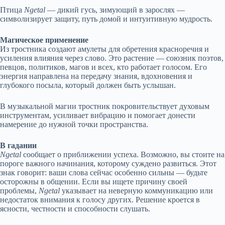
Птица
Ngetal
— дикий гусь, зимующий в зарослях —
символизирует защиту, путь домой и интуитивную мудрость.
Магическое применение
Из тростника создают амулеты для обретения красноречия и
усиления влияния через слово. Это растение — союзник поэтов,
певцов, политиков, магов и всех, кто работает голосом. Его
энергия направлена на передачу знания, вдохновения и
глубокого посыла, который должен быть услышан.
В музыкальной магии тростник покровительствует духовым
инструментам, усиливает вибрацию и помогает донести
намерение до нужной точки пространства.
В гадании
Ngetal
сообщает о приближении успеха. Возможно, вы стоите на
пороге важного начинания, которому суждено развиться. Этот
знак говорит: ваши слова сейчас особенно сильны — будьте
осторожны в общении. Если вы ищете причину своей
проблемы,
Ngetal
указывает на неверную коммуникацию или
недостаток внимания к голосу других. Решение кроется в
ясности, честности и способности слушать.