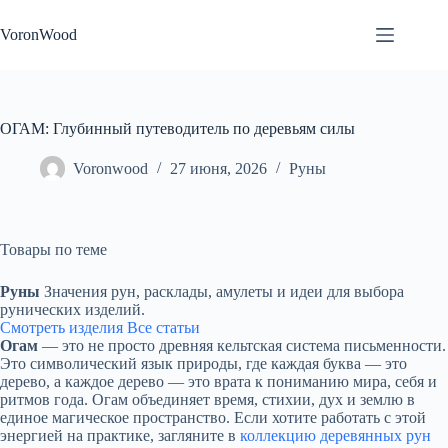
Перейти
к
VoronWood
сути
ОГАМ: Глубинный путеводитель по деревьям силы
Voronwood
27 июня, 2026
Руны
Товары по теме
Руны
Значения рун, расклады, амулеты и идеи для выбора
рунических изделий.
Смотреть изделия
Все статьи
Огам
— это не просто древняя кельтская система письменности.
Это символический язык природы, где каждая буква — это
дерево, а каждое дерево — это врата к пониманию мира, себя и
ритмов года. Огам объединяет время, стихии, дух и землю в
единое магическое пространство. Если хотите работать с этой
энергией на практике, загляните в
коллекцию деревянных рун