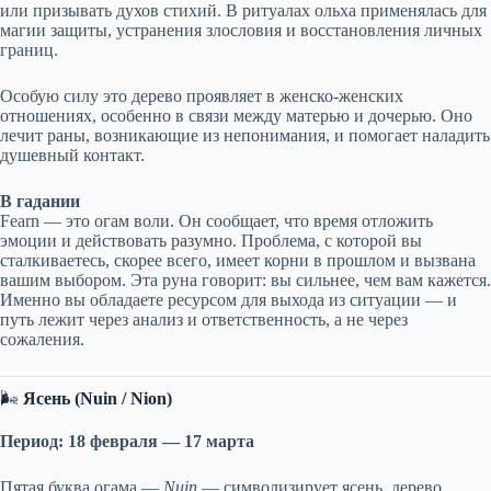
или призывать духов стихий. В ритуалах ольха применялась для
магии защиты, устранения злословия и восстановления личных
границ.
Особую силу это дерево проявляет в женско-женских
отношениях, особенно в связи между матерью и дочерью. Оно
лечит раны, возникающие из непонимания, и помогает наладить
душевный контакт.
В гадании
Fearn — это огам воли. Он сообщает, что время отложить
эмоции и действовать разумно. Проблема, с которой вы
сталкиваетесь, скорее всего, имеет корни в прошлом и вызвана
вашим выбором. Эта руна говорит: вы сильнее, чем вам кажется.
Именно вы обладаете ресурсом для выхода из ситуации — и
путь лежит через анализ и ответственность, а не через
сожаления.
🌬
Ясень (Nuin / Nion)
Период: 18 февраля — 17 марта
Пятая буква огама —
Nuin
— символизирует ясень, дерево,