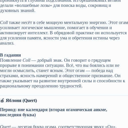
проникнуть в глубины подсознания. Из орешниковых ветвей
делали «волшебные лозы» для поиска воды, сокровищ и
духовных знаний.
Coll
также несёт в себе мощную ментальную энергию. Этот огам
усиливает логическое мышление, помогает в обучении и
активизирует интеллект. В обрядовой практике он используется
для усиления памяти, ясности ума и обретения истины через
анализ.
В гадании
Появление
Coll
— добрый знак. Он говорит о грядущем
прорыве в понимании ситуации. Всё, что вы боялись или не
могли осмыслить, станет ясным. Этот огам — победа над
страхами, ясность намерений и общественное признание. Он
также указывает на развитие внутренней силы и способности к
рациональному преодолению трудностей.
🍎
Яблоня (Quert)
Период: вне календаря (вторая огамическая аикме,
последняя буква)
Quert
— десятая буква огама, соответствующая звуку «Qu»,