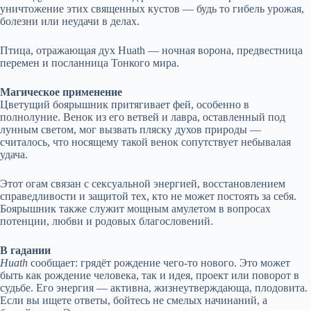
уничтожение этих священных кустов — будь то гибель урожая,
болезни или неудачи в делах.
Птица, отражающая дух Huath — ночная ворона, предвестница
перемен и посланница Тонкого мира.
Магическое применение
Цветущий боярышник притягивает фей, особенно в
полнолуние. Венок из его ветвей и лавра, оставленный под
лунным светом, мог вызвать пляску духов природы —
считалось, что носящему такой венок сопутствует небывалая
удача.
Этот огам связан с сексуальной энергией, восстановлением
справедливости и защитой тех, кто не может постоять за себя.
Боярышник также служит мощным амулетом в вопросах
потенции, любви и родовых благословений.
В гадании
Huath
сообщает: грядёт рождение чего-то нового. Это может
быть как рождение человека, так и идея, проект или поворот в
судьбе. Его энергия — активна, жизнеутверждающа, плодовита.
Если вы ищете ответы, бойтесь не смелых начинаний, а