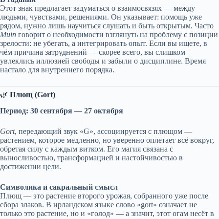
Этот знак предлагает задуматься о взаимосвязях — между
людьми, чувствами, решениями. Он указывает: помощь уже
рядом, нужно лишь научиться слушать и быть открытым. Часто
Muin
говорит о необходимости взглянуть на проблему с позиции
зрелости: не убегать, а интегрировать опыт. Если вы ищете, в
чём причина затруднений — скорее всего, вы слишком
увлеклись иллюзией свободы и забыли о дисциплине. Время
настало для внутреннего порядка.
🌿
Плющ (Gort)
Период: 30 сентября — 27 октября
Gort
, передающий звук «G», ассоциируется с плющом —
растением, которое медленно, но уверенно оплетает всё вокруг,
обретая силу с каждым витком. Его магия связана с
выносливостью, трансформацией и настойчивостью в
достижении цели.
Символика и сакральный смысл
Плющ — это растение второго урожая, собранного уже после
сбора злаков. В ирландском языке слово «gort» означает не
только это растение, но и «голод» — а значит, этот огам несёт в