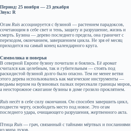
Период: 25 ноября — 23 декабря
Звук: R
Огам
Ruis
ассоциируется с бузиной — растением парадоксов,
сочетающим в себе свет и тень, защиту и разрушение, жизнь и
смерть. Бузина — дерево последнего предела, она граничит с
переходом, окончанием, завершением цикла. Не зря её месяц
приходится на самый конец календарного круга.
Символика и поверья
В северной Европе бузину почитали и боялись. Её аромат
считался как целебным, так и губительным — стоять под
раскидистой бузиной долго было опасно. Тем не менее ветви
этого дерева использовались как магические инструменты —
ведьмы верхом на бузиновых палках пересекали границы миров,
а неосторожное сжигание бузины в доме грозило проклятием.
Ruis
несёт в себе силу окончания. Он способен завершить цикл,
подвести черту, освободить место под новое. Это огам
последнего удара, очищающего разрушения, жертвенного акта.
Птица
Ruis
— грач, связанный с тайнами мёртвых и посланиями
из мира духов.