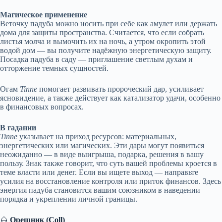
Магическое применение
Веточку падуба можно носить при себе как амулет или держать
дома для защиты пространства. Считается, что если собрать
листья молча и вымочить их на ночь, а утром окропить этой
водой дом — вы получите надёжную энергетическую защиту.
Посадка падуба в саду — приглашение светлым духам и
отторжение темных сущностей.
Огам
Tinne
помогает развивать пророческий дар, усиливает
ясновидение, а также действует как катализатор удачи, особенно
в финансовых вопросах.
В гадании
Tinne
указывает на приход ресурсов: материальных,
энергетических или магических. Эти дары могут появиться
неожиданно — в виде выигрыша, подарка, решения в вашу
пользу. Знак также говорит, что суть вашей проблемы кроется в
теме власти или денег. Если вы ищете выход — направьте
усилия на восстановление контроля или приток финансов. Здесь
энергия падуба становится вашим союзником в наведении
порядка и укреплении личной границы.
🌰
Орешник (Coll)