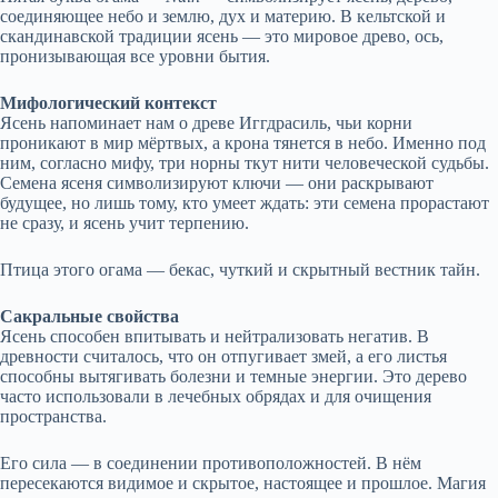
соединяющее небо и землю, дух и материю. В кельтской и
скандинавской традиции ясень — это мировое древо, ось,
пронизывающая все уровни бытия.
Мифологический контекст
Ясень напоминает нам о древе Иггдрасиль, чьи корни
проникают в мир мёртвых, а крона тянется в небо. Именно под
ним, согласно мифу, три норны ткут нити человеческой судьбы.
Семена ясеня символизируют ключи — они раскрывают
будущее, но лишь тому, кто умеет ждать: эти семена прорастают
не сразу, и ясень учит терпению.
Птица этого огама — бекас, чуткий и скрытный вестник тайн.
Сакральные свойства
Ясень способен впитывать и нейтрализовать негатив. В
древности считалось, что он отпугивает змей, а его листья
способны вытягивать болезни и темные энергии. Это дерево
часто использовали в лечебных обрядах и для очищения
пространства.
Его сила — в соединении противоположностей. В нём
пересекаются видимое и скрытое, настоящее и прошлое. Магия