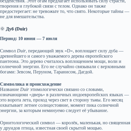
бездействия. Этот огам предлагает использовать силу страсти,
творения и глубокой связи с телом. Однако он также
предостерегает: не тревожьте то, что свято. Некоторые тайны —
не для вмешательства.
🌞
Дуб (Duir)
Период: 10 июня — 7 июля
Символ
Duir
, передающий звук «D», воплощает силу дуба —
древнейшего и самого уважаемого дерева европейского
пантеона. Это дерево считалось воплощением мощи, воли и
солнечной энергии. Его не случайно связывали с верховными
богами: Зевсом, Перуном, Таранисом, Дагдой.
Символика и происхождение
Название
Duir
этимологически связано со словами,
означающими «дверь» в различных индоевропейских языках —
это ворота лета, проход через свет в сторону тьмы. Его месяц
охватывает летнее солнцестояние, момент пика солнечной
энергии, за которым неминуемо следует её убывание.
Орнитологический символ — королёк, маленькая, но священная
у друидов птица, известная своей скрытой мощью.