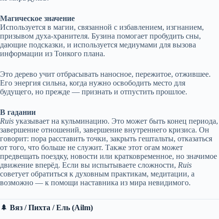
Магическое значение
Используется в магии, связанной с избавлением, изгнанием,
призывом духа-хранителя. Бузина помогает пробудить сны,
дающие подсказки, и используется медиумами для вызова
информации из Тонкого плана.
Это дерево учит отбрасывать наносное, пережитое, отжившее.
Его энергия сильна, когда нужно освободить место для
будущего, но прежде — признать и отпустить прошлое.
В гадании
Ruis
указывает на кульминацию. Это может быть конец периода,
завершение отношений, завершение внутреннего кризиса. Он
говорит: пора расставить точки, закрыть гештальты, отказаться
от того, что больше не служит. Также этот огам может
предвещать поездку, новости или кратковременное, но значимое
движение вперёд. Если вы испытываете сложности,
Ruis
советует обратиться к духовным практикам, медитации, а
возможно — к помощи наставника из мира невидимого.
🌲
Вяз / Пихта / Ель (Ailm)