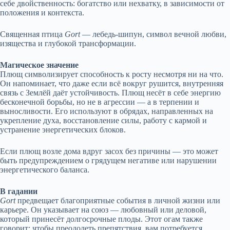
себе двойственность: богатство или нехватку, в зависимости от
положения и контекста.
Священная птица
Gort
— лебедь-шипун, символ вечной любви,
изящества и глубокой трансформации.
Магическое значение
Плющ символизирует способность к росту несмотря ни на что.
Он напоминает, что даже если всё вокруг рушится, внутренняя
связь с Землёй даёт устойчивость. Плющ несёт в себе энергию
бесконечной борьбы, но не в агрессии — а в терпении и
выносливости. Его используют в обрядах, направленных на
укрепление духа, восстановление силы, работу с кармой и
устранение энергетических блоков.
Если плющ возле дома вдруг засох без причины — это может
быть предупреждением о грядущем негативе или нарушении
энергетического баланса.
В гадании
Gort
предвещает благоприятные события в личной жизни или
карьере. Он указывает на союз — любовный или деловой,
который принесёт долгосрочные плоды. Этот огам также
говорит: чтобы преодолеть препятствия, вам потребуется