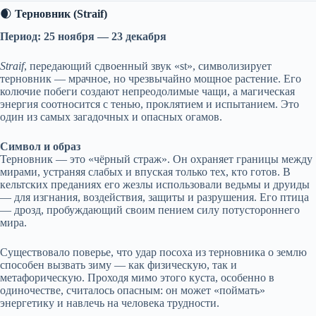
🌒
Терновник (Straif)
Период: 25 ноября — 23 декабря
Straif
, передающий сдвоенный звук «st», символизирует
терновник — мрачное, но чрезвычайно мощное растение. Его
колючие побеги создают непреодолимые чащи, а магическая
энергия соотносится с тенью, проклятием и испытанием. Это
один из самых загадочных и опасных огамов.
Символ и образ
Терновник — это «чёрный страж». Он охраняет границы между
мирами, устраняя слабых и впуская только тех, кто готов. В
кельтских преданиях его жезлы использовали ведьмы и друиды
— для изгнания, воздействия, защиты и разрушения. Его птица
— дрозд, пробуждающий своим пением силу потустороннего
мира.
Существовало поверье, что удар посоха из терновника о землю
способен вызвать зиму — как физическую, так и
метафорическую. Проходя мимо этого куста, особенно в
одиночестве, считалось опасным: он может «поймать»
энергетику и навлечь на человека трудности.