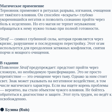
Магическое применение
Терновник применяют в ритуалах разрыва, изгнания, очищения
от тяжёлого влияния. Он способен «вскрыть» глубоко
укоренившийся негатив и позволить сознанию пройти через
боль к исцелению. Но его магия не терпит неуважения:
обращаться к нему нужно только при полной готовности.
Straif
— символ глубинной силы, которая проявляется через
кризис, разрушение и последующую перестройку. Этот огам
используется для преодоления затяжных конфликтов, снятия
порчи и мощного очищения.
В гадании
Появление
Straif
предупреждает: предстоит пройти через
сложную, но необходимую трансформацию. Это не просто
препятствие — это очищение через тьму. Однако за ним стоит
свет. Знак может указывать на негативное воздействие, в том
числе магического характера. Если вы ищете корень проблемы
— вероятно, вы стали объектом чужого влияния. Не бойтесь
обратиться к диагностике и защите. Этот путь труден, но ведёт к
освобождению.
🌑
Бузина (Ruis)