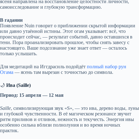
ясеня направлена на восстановление целостности личности,
самоисследование и глубокую трансформацию.
В гадании
Появление Nuin говорит о приближении скрытой информации
или давно утаённой истины. Этот огам указывает: всё, что
происходит сейчас, — результат событий, давно оставшихся в
тени. Пора проанализировать прошлое, чтобы снять завесу с
настоящего. Ваше подсознание уже знает ответ — осталось
только услышать.
Для медитаций на Иггдрасиль подойдёт
полный набор рун
Огама
— ясень там вырезан с точностью до символа.
🌙
Ива (Saille)
Период: 15 апреля — 12 мая
Saille
, символизирующая звук «S», — это ива, дерево воды, луны
и глубокой чувственности. В её магическом резонансе звучит
ритм приливов и отливов, нежность и текучесть. Энергия ивы
особенно сильна вблизи полнолуния и во время ночных
практик.