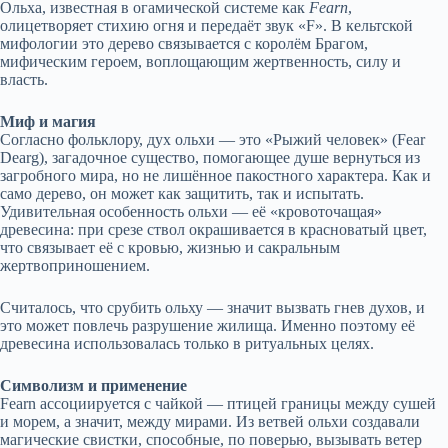
Ольха, известная в огамической системе как
Fearn
,
олицетворяет стихию огня и передаёт звук «F». В кельтской
мифологии это дерево связывается с королём Брагом,
мифическим героем, воплощающим жертвенность, силу и
власть.
Миф и магия
Согласно фольклору, дух ольхи — это «Рыжий человек» (Fear
Dearg), загадочное существо, помогающее душе вернуться из
загробного мира, но не лишённое пакостного характера. Как и
само дерево, он может как защитить, так и испытать.
Удивительная особенность ольхи — её «кровоточащая»
древесина: при срезе ствол окрашивается в красноватый цвет,
что связывает её с кровью, жизнью и сакральным
жертвоприношением.
Считалось, что срубить ольху — значит вызвать гнев духов, и
это может повлечь разрушение жилища. Именно поэтому её
древесина использовалась только в ритуальных целях.
Символизм и применение
Fearn ассоциируется с чайкой — птицей границы между сушей
и морем, а значит, между мирами. Из ветвей ольхи создавали
магические свистки, способные, по поверью, вызывать ветер