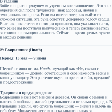
В гадании
Saille
говорит о грядущем внутреннем восстановлении. Это знак
обретения сил после трудностей, знак здоровья, любви и
эмоционального роста. Если вы ищете ответ, как выйти из
сложной ситуации, эта руна советует: доверьтесь голосу сердца.
Если ива появляется в позиции прошлого, она указывает на то,
что ранее вы поступали импульсивно и теперь расплачиваетесь
за излишнюю эмоциональность. Сейчас — время зрелых чувств
и мудрых решений.
🌺
Боярышник (Huath)
Период: 13 мая — 9 июня
Шестой символ огама,
Huath
, звучащий как «H», связан с
боярышником — древом, сочетающим в себе нежность весны и
колючую защиту. Это растение окутано ореолом тайн, преданий
и предостережений.
Традиция и предупреждение
Боярышник называют майским деревом. Он связан с земной и
плотской любовью, магией фертильности и циклами природы. В
Ирландии верили, что срубить боярышник — значит навлечь на
себя беду. Множество легенд рассказывают о карах за