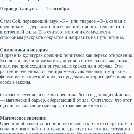
Период: 5 августа — 1 сентября
Огам
Coll
, передающий звук «K» (или твёрдое «О»), связан с
орешником — деревом тайных знаний, проницательности и
внутренней силы. Его считают источником мудрости,
способным раскрыть сокрытое и направить на путь истины.
Символика и история
В древних культурах орешник почитался как дерево откровения.
Его ветви служили жезлами у друидов и отмечали священные
поля, где происходили ритуальные сражения и обряды. Это
растение очерчивало границы между сакральным и мирским,
формируя магический круг, за пределами которого действовали
особые законы.
Согласно легенде, из ветви орешника был создан «щит Фиона»
— магический барьер, оберегающий от зла. Считалось, что этот
щит испускал ядовитые пары, отравлявшие врагов.
Магическое значение
Орешник обладает способностью выявлять то, что сокрыто. Его
сила помогает найти потерянное, распутать сложные ситуации,