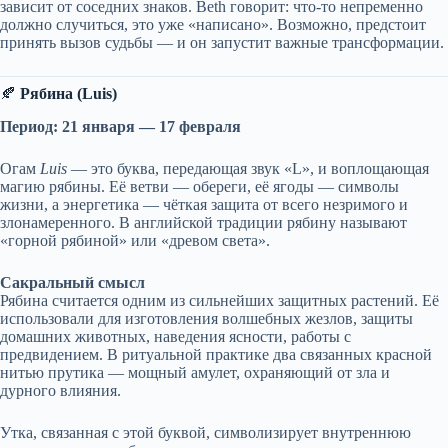
зависит от соседних знаков. Beth говорит: что-то непременно
должно случиться, это уже «написано». Возможно, предстоит
принять вызов судьбы — и он запустит важные трансформации.
🍂
Рябина (Luis)
Период: 21 января — 17 февраля
Огам
Luis
— это буква, передающая звук «L», и воплощающая
магию рябины. Её ветви — обереги, её ягоды — символы
жизни, а энергетика — чёткая защита от всего незримого и
злонамеренного. В английской традиции рябину называют
«горной рябиной» или «древом света».
Сакральный смысл
Рябина считается одним из сильнейших защитных растений. Её
использовали для изготовления волшебных жезлов, защиты
домашних животных, наведения ясности, работы с
предвидением. В ритуальной практике два связанных красной
нитью прутика — мощный амулет, охраняющий от зла и
дурного влияния.
Утка, связанная с этой буквой, символизирует внутреннюю