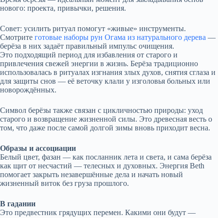
нового: проекта, привычки, решения.
Совет: усилить ритуал помогут «живые» инструменты.
Смотрите
готовые наборы рун Огама из натурального дерева
—
берёза в них задаёт правильный импульс очищения.
Это подходящий период для избавления от старого и
привлечения свежей энергии в жизнь. Берёза традиционно
использовалась в ритуалах изгнания злых духов, снятия сглаза и
для защиты снов — её веточку клали у изголовья больных или
новорождённых.
Символ берёзы также связан с цикличностью природы: уход
старого и возвращение жизненной силы. Это древесная весть о
том, что даже после самой долгой зимы вновь приходит весна.
Образы и ассоциации
Белый цвет, фазан — как посланник лета и света, и сама берёза
как щит от несчастий — телесных и духовных. Энергия Beth
помогает закрыть незавершённые дела и начать новый
жизненный виток без груза прошлого.
В гадании
Это предвестник грядущих перемен. Какими они будут —