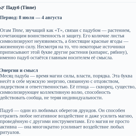
🌿
Падуб (Tinne)
Период: 8 июля — 4 августа
Огам
Tinne
, звучащий как «T», связан с падубом — растением,
сочетающим воинственность и защиту. Его колючие листья
символизируют неуязвимость, а блестящие красные ягоды —
жизненную силу. Несмотря на то, что некоторые источники
приписывают этой букве другие растения (кипарис, рябину),
именно падуб остаётся главным носителем её смысла.
Энергия и смысл
Месяц падуба — время магии силы, власти, порядка. Эта буква
несёт в себе мужскую энергию, связанную с отцовством,
лидерством и ответственностью. Её птица — скворец, существо,
символизирующее коллективную волю, способность
действовать сообща, не теряя индивидуальности.
Падуб — один из любимых оберегов друидов. Он способен
отразить любое негативное воздействие и даже усилить магию,
проведённую с другими инструментами. Его магия не просто
активна — она многократно усиливает воздействие любых
ритуалов.