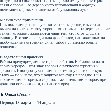
интуицию и способность плыть над хаосом чувств, не теряя
связи с собой. Это дерево часто использовали в обрядах
почитания мёртвых и защиты от блуждающих духов.
Магическое применение
Luis помогает развить чувствительность, расширить сознание и
выйти на контакт с потусторонними силами. Это дерево хранит
тайны, которые открываются лишь тем, кто готов слушать
тишину. Его энергия идеальна для обрядов, направленных на
пробуждение внутренней силы, работу с памятью рода и
очищение.
В гадательной практике
Рябина предупреждает: не торопи события. Всё должно идти
своим чередом. Этот знак говорит о важности терпения и
зрелости. Иногда он указывает на возможную психическую
атаку — но и на то, что с защитой всё будет в порядке. Luis
также может говорить о скрытом вмешательстве, которое, при
должной осторожности, не нанесёт вреда.
🔥
Ольха (Fearn)
Период: 18 марта — 14 апреля