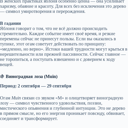
В женских практиках яблоня особенно ценна — она усиливает
харизму, обаяние и красоту. Для всех без исключения это дерево
— символ умиротворения и перерождения.
В гадании
Яблоня говорит о том, что не всё должно происходить
стремительно. Каждое событие имеет своё время, и резкие
перемены сейчас не принесут пользы. Если вы оказались в
тупике, этот огам советует действовать по принципу:
«медленно, но верно». Истоки вашей трудности могут крыться в
нерешительности или прежней пассивности. Сейчас главное —
не торопиться, а поступать взвешенно и с доверием к ходу
вещей.
🍇
Виноградная лоза (Muin)
Период: 2 сентября — 29 сентября
Огам
Muin
связан со звуком «M» и олицетворяет виноградную
лозу — символ чувственного удовольствия, поэзии,
мистического опьянения и глубинной интуиции. Это не дерево
в прямом смысле, но его энергия проникает повсюду, обвивает,
соединяет и трансформирует.