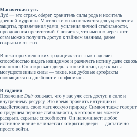
Магическая суть
Дуб — это страж, оберег, хранитель силы рода и носитель
древней мудрости. Магически он используется для укрепления
защиты, привлечения удачи, усиления личной стабильности,
преодоления препятствий. Считается, что именно через этот
огам можно получить доступ к тайным знаниям, ранее
сокрытым от глаз.
В некоторых кельтских традициях этот знак наделяет
способностью видеть невидимое и различать истину даже сквозь
иллюзию. Он открывает дверь в тонкий план, где скрыты
могущественные силы — такие, как дубовые артефакты,
покоящиеся на дне болот и торфяников.
В гадании
Появление
Duir
означает, что у вас уже есть доступ к силе и
внутреннему ресурсу. Это время проявить интуицию и
задействовать свою магическую природу. Символ также говорит
о грядущем периоде стабильности, в котором вы можете
раскрыть скрытые способности. Он напоминает: любое
истинное знание начинается с открытия двери — достаточно
просто войти.