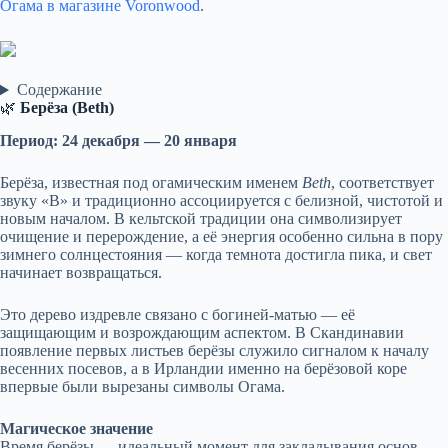
Огама в магазине Voronwood
.
Содержание
🌿
Берёза (Beth)
Период: 24 декабря — 20 января
Берёза, известная под огамическим именем
Beth
, соответствует
звуку «B» и традиционно ассоциируется с белизной, чистотой и
новым началом. В кельтской традиции она символизирует
очищение и перерождение, а её энергия особенно сильна в пору
зимнего солнцестояния — когда темнота достигла пика, и свет
начинает возвращаться.
Это дерево издревле связано с богиней-матью — её
защищающим и возрождающим аспектом. В Скандинавии
появление первых листьев берёзы служило сигналом к началу
весенних посевов, а в Ирландии именно на берёзовой коре
впервые были вырезаны символы Огама.
Магическое значение
Время берёзы — идеальный момент для закладывания основ