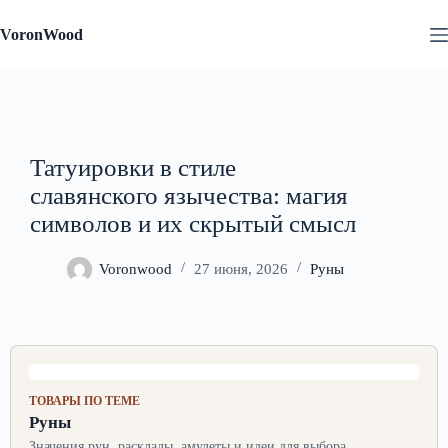
Перейти
к
VoronWood
сути
Татуировки в стиле
славянского язычества: магия
символов и их скрытый смысл
Voronwood
27 июня, 2026
Руны
ТОВАРЫ ПО ТЕМЕ
Руны
Значения рун, расклады, амулеты и идеи для выбора