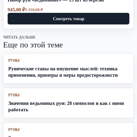
945,00
₽
1 350,00
₽
Первоначальная
Текущая
цена
цена:
Смотреть товар
составляла
945,00 ₽.
1
350,00 ₽.
ЧИТАТЬ ДАЛЬШЕ
Еще по этой теме
РУНЫ
Рунические ставы на внушение мыслей: техника
применения, примеры и меры предосторожности
РУНЫ
Значения ведьминых рун: 28 символов и как с ними
работать
РУНЫ