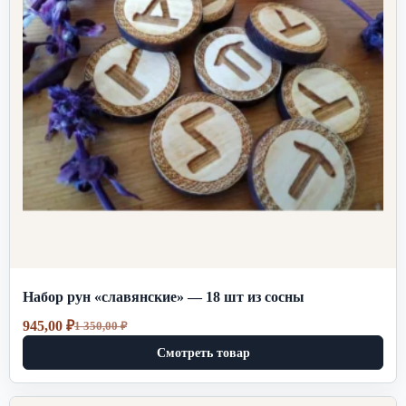
Набор рун «славянские» — 18 шт из сосны
945,00
₽
1 350,00
₽
Первоначальная
Текущая
цена
цена:
Смотреть товар
составляла
945,00 ₽.
1
350,00 ₽.