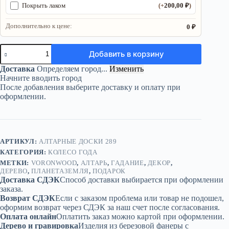
200,00
₽
Покрыть лаком
(+
)
Дополнительно к цене:
0 ₽
Количество
Добавить в корзину
товара
Колесо
Доставка
Определяем город...
Изменить
года
Начните вводить город
«Планета
После добавления выберите доставку и оплату при
Земля»
оформлении.
—
для
украшения
алтаря
АРТИКУЛ:
АЛТАРНЫЕ ДОСКИ 289
КАТЕГОРИЯ:
КОЛЕСО ГОДА
МЕТКИ:
VORONWOOD
,
АЛТАРЬ
,
ГАДАНИЕ
,
ДЕКОР
,
ДЕРЕВО
,
ПЛАНЕТАЗЕМЛЯ
,
ПОДАРОК
Доставка СДЭК
Способ доставки выбирается при оформлении
заказа.
Возврат СДЭК
Если с заказом проблема или товар не подошел,
оформим возврат через СДЭК за наш счет после согласования.
Оплата онлайн
Оплатить заказ можно картой при оформлении.
Дерево и гравировка
Изделия из березовой фанеры с