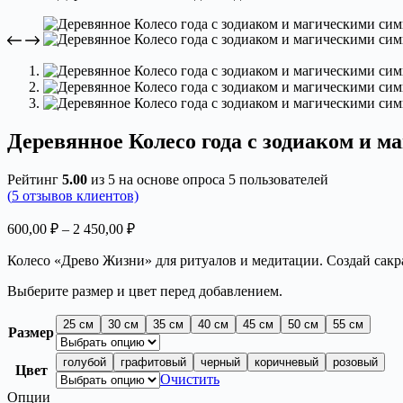
Деревянное Колесо года с зодиаком и 
Рейтинг
5.00
из 5 на основе опроса
5
пользователей
(
5
отзывов клиентов)
Диапазон
600,00
₽
–
2 450,00
₽
цен:
Колесо «Древо Жизни» для ритуалов и медитации. Создай сакр
600,00 ₽
–
Выберите размер и цвет перед добавлением.
2
450,00 ₽
25 см
30 см
35 см
40 см
45 см
50 см
55 см
Размер
голубой
графитовый
черный
коричневый
розовый
Цвет
Очистить
Опции