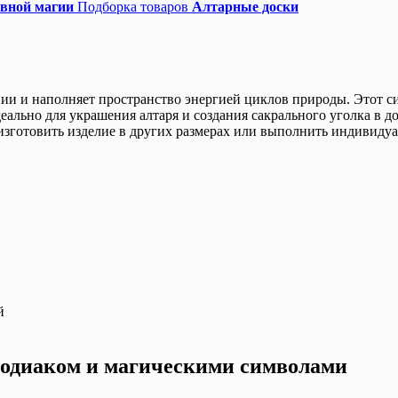
евной магии
Подборка товаров
Алтарные доски
ии и наполняет пространство энергией циклов природы. Этот с
ально для украшения алтаря и создания сакрального уголка в дом
изготовить изделие в других размерах или выполнить индивиду
й
 зодиаком и магическими символами