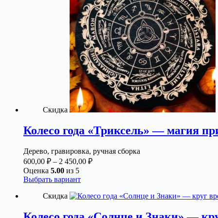
Скидка
Колесо года «Триксель» — магия пр
Дерево, гравировка, ручная сборка
Диапазон
600,00
₽
–
2 450,00
₽
цен:
Оценка
5.00
из 5
600,00 ₽
Этот
Выбрать вариант
товар
–
Скидка
имеет
2
несколько
450,00 ₽
вариаций.
Колесо года «Солнце и Знаки» — кр