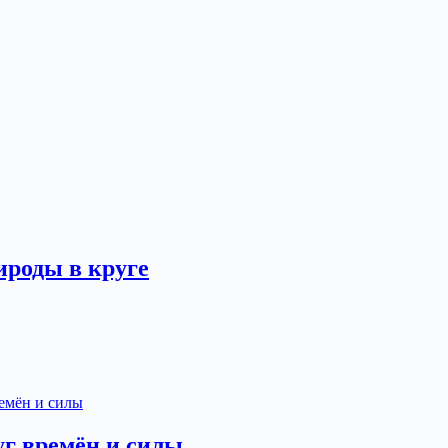
ироды в круге
уг времён и силы