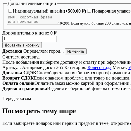
Дополнительные опции
Индивидуальный дизайн
(+
500,00
₽
)
Подарочная упаков
0
/200. Если нужно больше 200 символов, н
Дополнительно к цене:
0 ₽
Количество
товара
Добавить в корзину
Деревянное
Доставка
Определяем город...
Изменить
Колесо
Считаем доставку...
года
После добавления выберите доставку и оплату при оформлении
с
Артикул:
Алтарные доски 265
Категория:
Колесо года
Метки:
V
зодиаком
Доставка СДЭК
Способ доставки выбирается при оформлении 
и
Возврат СДЭК
Если с заказом проблема или товар не подошел,
магическими
Оплата онлайн
Оплатить заказ можно картой при оформлении.
символами
Дерево и гравировка
Изделия из березовой фанеры с тематиче
Перед заказом
Посмотреть тему шире
Если выбираете подарок или первый предмет в теме, откройте 