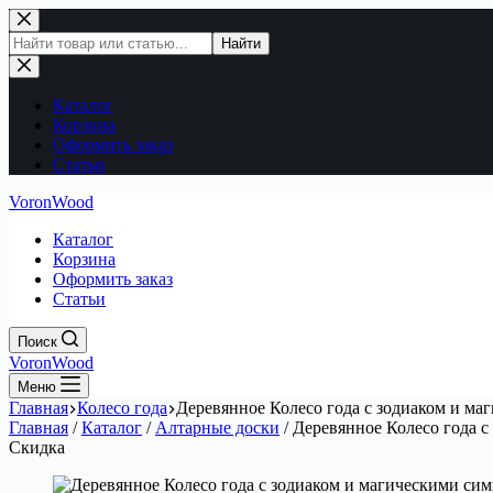
Перейти
к
Поиск
Найти
сути
по
сайту
Каталог
Корзина
Оформить заказ
Статьи
VoronWood
Каталог
Корзина
Оформить заказ
Статьи
Поиск
VoronWood
Меню
Главная
Колесо года
Деревянное Колесо года с зодиаком и м
Главная
/
Каталог
/
Алтарные доски
/
Деревянное Колесо года 
Скидка