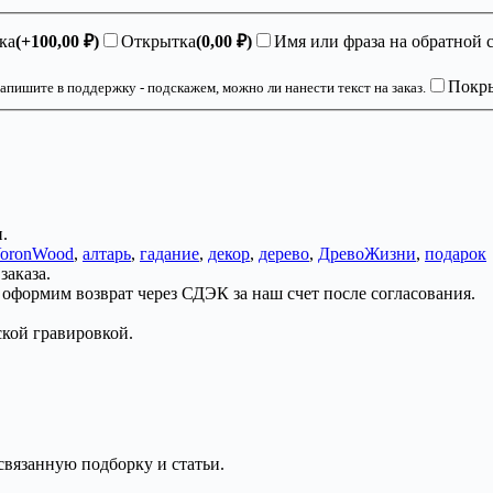
ка
(+
100,00
₽
)
Открытка
(
0,00
₽
)
Имя или фраза на обратной 
Покры
апишите в поддержку - подскажем, можно ли нанести текст на заказ.
.
oronWood
,
алтарь
,
гадание
,
декор
,
дерево
,
ДревоЖизни
,
подарок
заказа.
 оформим возврат через СДЭК за наш счет после согласования.
ской гравировкой.
связанную подборку и статьи.