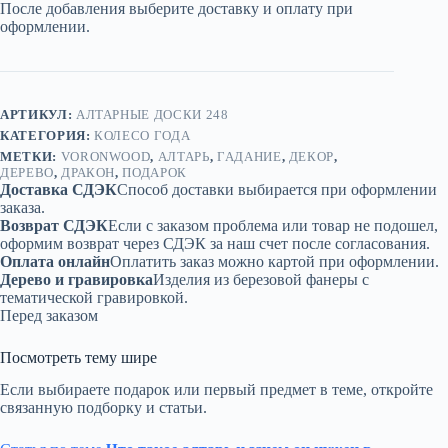
После добавления выберите доставку и оплату при
дракон»
оформлении.
-
необычное
украшение
алтаря
АРТИКУЛ:
АЛТАРНЫЕ ДОСКИ 248
КАТЕГОРИЯ:
КОЛЕСО ГОДА
МЕТКИ:
VORONWOOD
,
АЛТАРЬ
,
ГАДАНИЕ
,
ДЕКОР
,
ДЕРЕВО
,
ДРАКОН
,
ПОДАРОК
Доставка СДЭК
Способ доставки выбирается при оформлении
заказа.
Возврат СДЭК
Если с заказом проблема или товар не подошел,
оформим возврат через СДЭК за наш счет после согласования.
Оплата онлайн
Оплатить заказ можно картой при оформлении.
Дерево и гравировка
Изделия из березовой фанеры с
тематической гравировкой.
Перед заказом
Посмотреть тему шире
Если выбираете подарок или первый предмет в теме, откройте
связанную подборку и статьи.