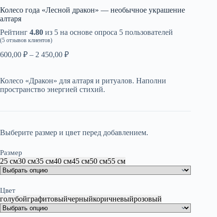
Колесо года «Лесной дракон» — необычное украшение
алтаря
Рейтинг
4.80
из 5 на основе опроса
5
пользователей
(
5
отзывов клиентов)
Диапазон
600,00
₽
–
2 450,00
₽
цен:
600,00 ₽
Колесо «Дракон» для алтаря и ритуалов. Наполни
–
пространство энергией стихий.
2
450,00 ₽
Выберите размер и цвет перед добавлением.
Размер
25 см
30 см
35 см
40 см
45 см
50 см
55 см
Цвет
голубой
графитовый
черный
коричневый
розовый