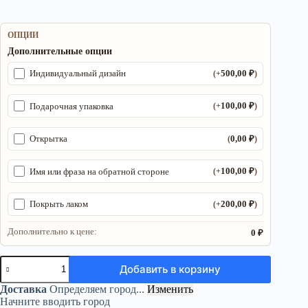
ОПЦИИ
Дополнительные опции
500,00
₽
Индивидуальный дизайн
(+
)
100,00
₽
Подарочная упаковка
(+
)
0,00
₽
Открытка
(
)
100,00
₽
Имя или фраза на обратной стороне
(+
)
200,00
₽
Покрыть лаком
(+
)
Дополнительно к цене:
0 ₽
Количество
Добавить в корзину
товара
Колесо
Доставка
Определяем город...
Изменить
года
Начните вводить город
«Лесной