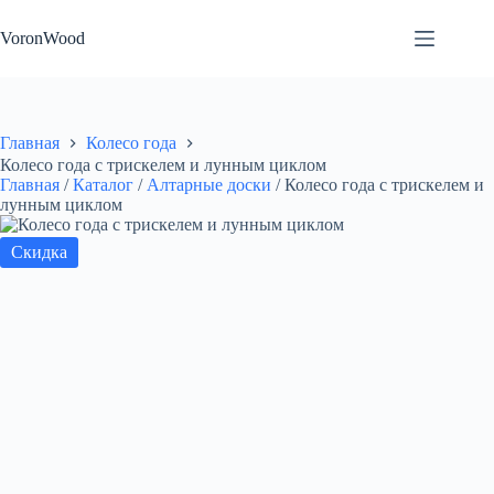
Перейти
к
VoronWood
сути
Главная
Колесо года
Колесо года с трискелем и лунным циклом
Главная
/
Каталог
/
Алтарные доски
/
Колесо года с трискелем и
лунным циклом
Скидка