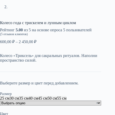
Колесо года с трискелем и лунным циклом
Рейтинг
5.00
из 5 на основе опроса
5
пользователей
(
5
отзывов клиентов)
Диапазон
600,00
₽
–
2 450,00
₽
цен:
600,00 ₽
Колесо «Триксель» для сакральных ритуалов. Наполни
–
пространство силой.
2
450,00 ₽
Выберите размер и цвет перед добавлением.
Размер
25 см
30 см
35 см
40 см
45 см
50 см
55 см
Цвет