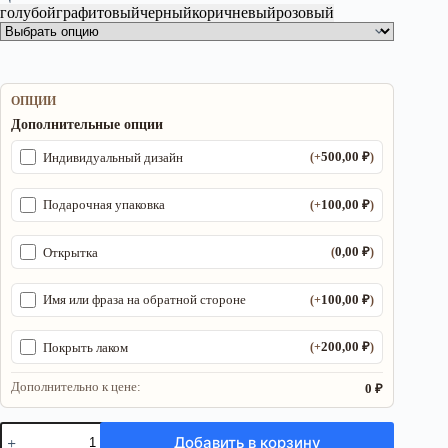
голубой
графитовый
черный
коричневый
розовый
ОПЦИИ
Дополнительные опции
500,00
₽
Индивидуальный дизайн
(+
)
100,00
₽
Подарочная упаковка
(+
)
0,00
₽
Открытка
(
)
100,00
₽
Имя или фраза на обратной стороне
(+
)
200,00
₽
Покрыть лаком
(+
)
Дополнительно к цене:
0 ₽
Количество
Добавить в корзину
товара