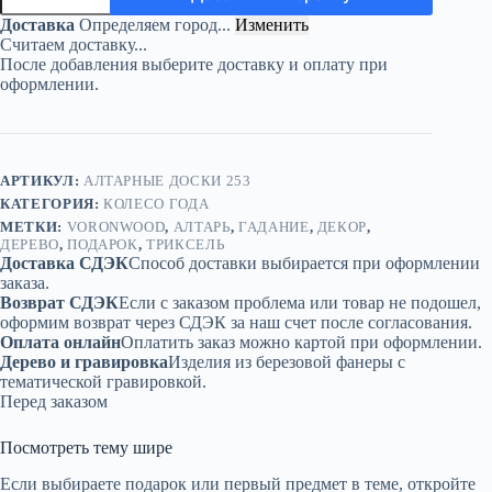
Колесо
Доставка
Определяем город...
Изменить
года
Считаем доставку...
с
После добавления выберите доставку и оплату при
трискелем
оформлении.
и
лунным
циклом
АРТИКУЛ:
АЛТАРНЫЕ ДОСКИ 253
КАТЕГОРИЯ:
КОЛЕСО ГОДА
МЕТКИ:
VORONWOOD
,
АЛТАРЬ
,
ГАДАНИЕ
,
ДЕКОР
,
ДЕРЕВО
,
ПОДАРОК
,
ТРИКСЕЛЬ
Доставка СДЭК
Способ доставки выбирается при оформлении
заказа.
Возврат СДЭК
Если с заказом проблема или товар не подошел,
оформим возврат через СДЭК за наш счет после согласования.
Оплата онлайн
Оплатить заказ можно картой при оформлении.
Дерево и гравировка
Изделия из березовой фанеры с
тематической гравировкой.
Перед заказом
Посмотреть тему шире
Если выбираете подарок или первый предмет в теме, откройте