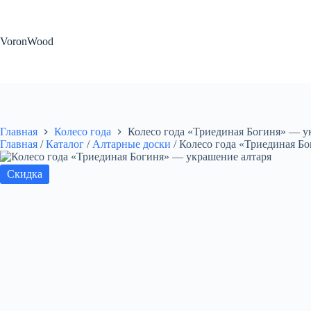
Перейти
к
сути
VoronWood
Главная
Колесо года
Колесо года «Триединая Богиня» — у
Главная
/
Каталог
/
Алтарные доски
/
Колесо года «Триединая Б
Скидка