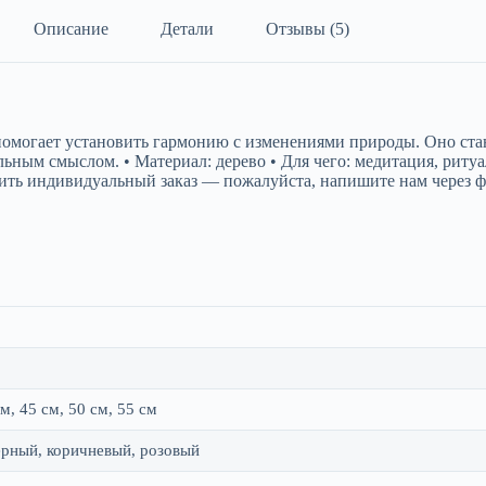
Описание
Детали
Отзывы (5)
помогает установить гармонию с изменениями природы. Оно стан
льным смыслом. • Материал: дерево • Для чего: медитация, риту
ть индивидуальный заказ — пожалуйста, напишите нам через фор
см, 45 см, 50 см, 55 см
ерный, коричневый, розовый