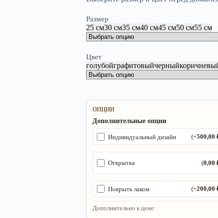
Размер
25 см
30 см
35 см
40 см
45 см
50 см
55 см
Цвет
голубой
графитовый
черный
коричневы
ОПЦИИ
Дополнительные опции
500,00
Индивидуальный дизайн
(+
0,00
Открытка
(
200,00
Покрыть лаком
(+
Дополнительно к цене: