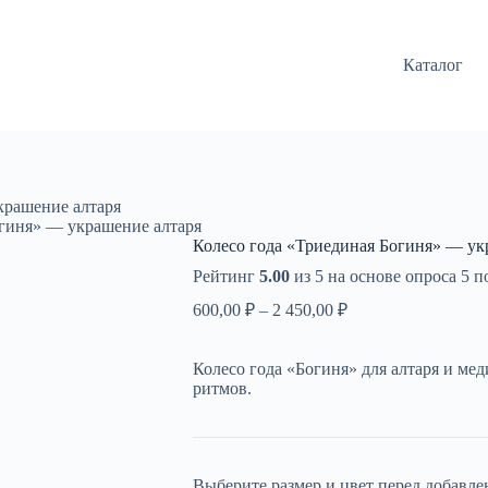
Каталог
крашение алтаря
огиня» — украшение алтаря
Колесо года «Триединая Богиня» — ук
Рейтинг
5.00
из 5 на основе опроса
5
по
Диапазон
600,00
₽
–
2 450,00
₽
цен:
600,00 ₽
Колесо года «Богиня» для алтаря и м
–
ритмов.
2
450,00 ₽
Выберите размер и цвет перед добавле