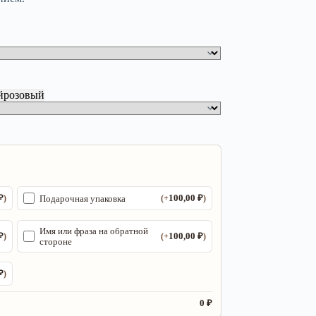
й
розовый
₽
100,00
₽
Подарочная упаковка
)
(+
)
Имя или фраза на обратной
₽
100,00
₽
)
(+
)
стороне
₽
)
0 ₽