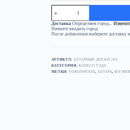
Количество
товара
Колесо
года
Доставка
Определяем город...
Измени
«Триединая
Начните вводить город
Богиня»
После добавления выберите доставку 
—
украшение
алтаря
АРТИКУЛ:
АЛТАРНЫЕ ДОСКИ 263
КАТЕГОРИЯ:
КОЛЕСО ГОДА
МЕТКИ:
VORONWOOD
,
АЛТАРЬ
,
БОГИН